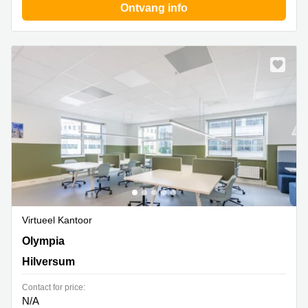
Ontvang info
Virtueel Kantoor
Olympia 2D, Hilversum
Olympia
Hilversum
Contact for price:
N/A