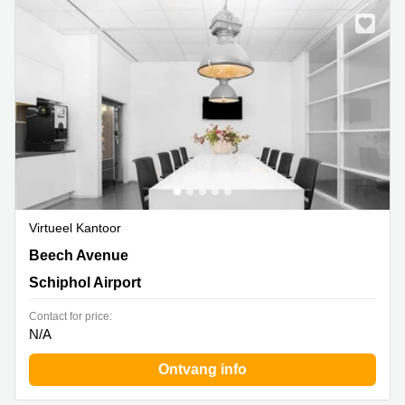
Virtueel Kantoor
Beech Avenue 54-62,Het Poortgebouw, Schiphol Airport
Beech Avenue
Schiphol Airport
Contact for price:
N/A
Ontvang info