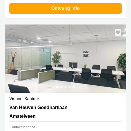
Ontvang info
Virtueel Kantoor
Van Heuven Goedhartlaan 13D, Amstelveen
Van Heuven Goedhartlaan
Amstelveen
Contact for price: