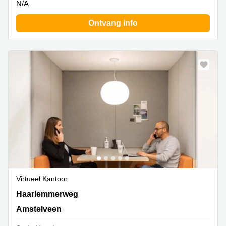
N/A
Ontvang info
Virtueel Kantoor
Haarlemmerweg 331 A, Amstelveen
Haarlemmerweg
Amstelveen