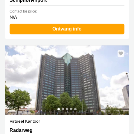
Schiphol Airport
Contact for price:
N/A
Ontvang info
Virtueel Kantoor
Radarweg 29A/B, Sloterdijk
Radarweg