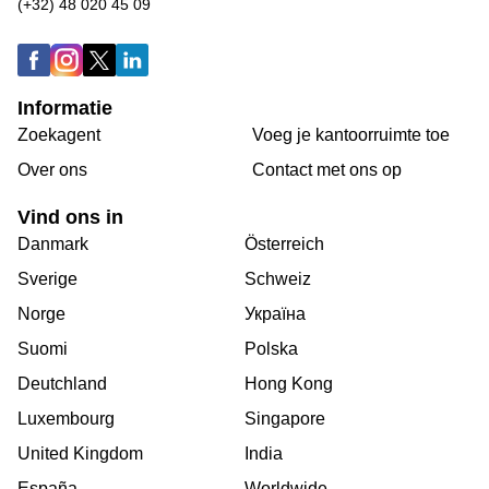
(+32) 48 020 45 09
Informatie
Zoekagent
Voeg je kantoorruimte toe
Over ons
Сontact met ons op
Vind ons in
Danmark
Österreich
Sverige
Schweiz
Norge
Україна
Suomi
Polska
Deutchland
Hong Kong
Luxembourg
Singapore
United Kingdom
India
España
Worldwide