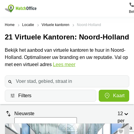
Be
Huren / Verhuren
Home
Locatie
Virtuele kantoren
Noord-Holland
21
Virtuele Kantoren
: Noord-Holland
Help
Productpagina's
Populaire
Populaire
Steden
zoekopdrachten
Bekijk het aanbod van virtuele kantoren te huur in Noord-
Kantoorruimten
Over ons
Holland. Optimaliseer uw branding en uw reputatie. Val op
Alkmaar
Kantoorruimte
Business
in Breda
met een virtueel adres
Lees meer
Centers
Amsterdam
Voeg je kantoorruimte toe
Oost
Kantoor
Flexplekken
huren
Amsterdam
Bergen
Huurprijs
Coworking
Westpoort
op
Spaces
Zoom
Filters
Kaart
Bergen
Log in
Vergaderruimten
op
Kantoor
Zoom
huren
Virtueel
Nieuwste
12
Tiel
Kantoor
Amersfoort
per
Kantoor
pagina
Bedrijfsruimte
Breda
huren