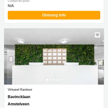
Contact for price:
N/A
Ontvang info
Virtueel Kantoor
Bavincklaan 7, Amstelveen
Bavincklaan
Amstelveen