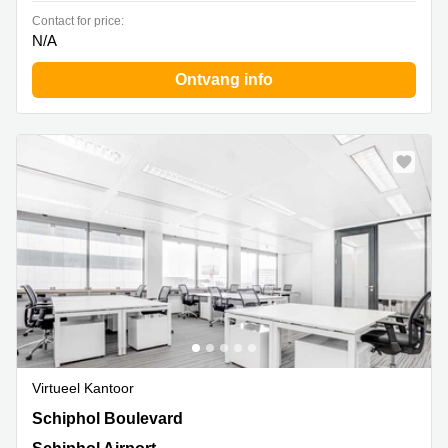
Contact for price:
N/A
Ontvang info
Virtueel Kantoor
Schiphol Boulevard 127, Schiphol Airport
Schiphol Boulevard