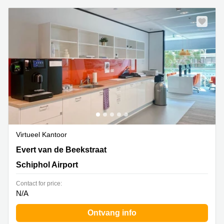
Virtueel Kantoor
Evert van de Beekstraat 1-104,The Base B,Schiphol
Evert van de Beekstraat
Airport, Schiphol Airport
Schiphol Airport
Contact for price:
N/A
Ontvang info