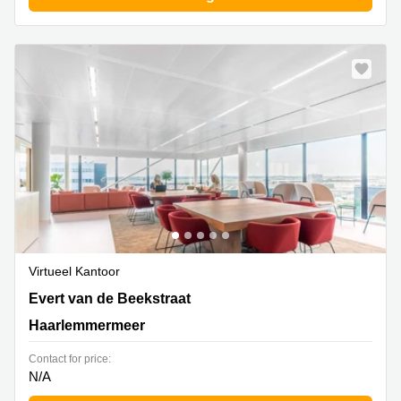
Virtueel Kantoor
Evert van de Beekstraat 354, Haarlemmermeer
Evert van de Beekstraat
Haarlemmermeer
Contact for price:
N/A