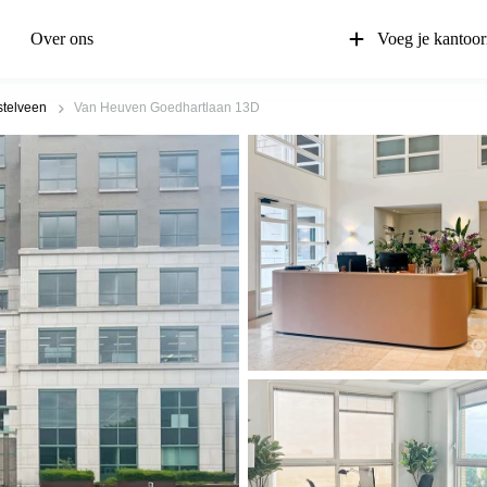
Over ons
Voeg je kantoor
telveen
Van Heuven Goedhartlaan 13D