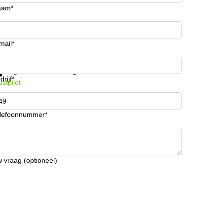
aam*
mail*
ijg informatie en prijzen
Gegevensbescherming
drijf*
ustpilot
lefoonnummer*
 vraag (optioneel)