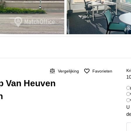
Kr
Vergelijking
Favorieten
10
op Van Heuven
n
U 
de