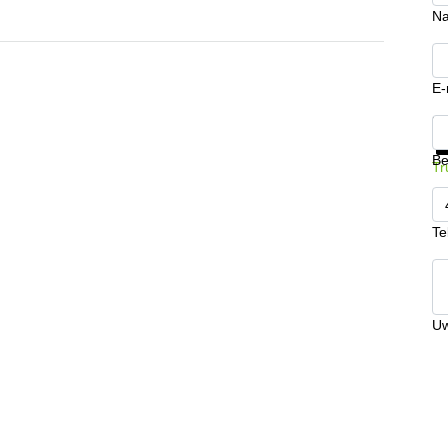
N
E-
Kr
Be
Tr
Te
Uw