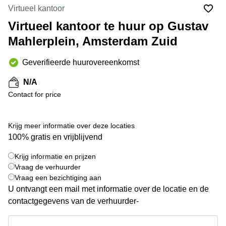
Bodegraven-
Virtueel kantoor
Hengelo
Reeuwijk
Virtueel kantoor te huur op Gustav
Hilversum
Business
Mahlerplein, Amsterdam Zuid
center
Hoofddorp
Arnhem
Deventer
Geverifieerde huurovereenkomst
Business
center
Rotterdam
N/A
Amsterdam
Westpoort
Contact for price
Tiel
Business
Tilburg
center
Krijg meer informatie over deze locaties
Hilversum
Zwolle
100% gratis en vrijblijvend
Business
Amsterdam
center
Westpoort
Krijg informatie en prijzen
+ 6 foto's
Den
Vraag de verhuurder
Haag
Vraag een bezichtiging aan
U ontvangt een mail met informatie over de locatie en de
Coworking
space
contactgegevens van de verhuurder-
Breda
Krijg informatie en prijzen
Coworking