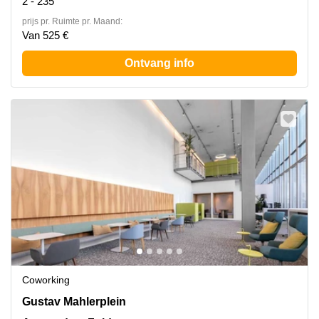
2 - 235
prijs pr. Ruimte pr. Maand:
Van 525 €
Ontvang info
Coworking
Gustav Mahlerplein 2, Amsterdam Zuid
Gustav Mahlerplein