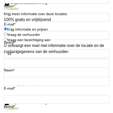
Gegevensbescherming
Arnhem
Naam*
Trustpilot
Kantoorruimte
Krijg meer informatie over deze locaties
in Arnhem
100% gratis en vrijblijvend
E-mail*
Coworking
Krijg informatie en prijzen
space
Vraag de verhuurder
Hilversum
Vraag een bezichtiging aan
Bedrijf*
Coworking
U ontvangt een mail met informatie over de locatie en de
space
contactgegevens van de verhuurder-
Zwolle
Telefoonnummer*
Coworking
Haarlem
Naam*
Kantoor
Huren
in
Uw vraag (optioneel)
Hengelo
E-mail*
Bedrijfsruimte
Krijg informatie en prijzen
Huren in
Gegevensbescherming
Nijmegen
Bedrijf*
Trustpilot