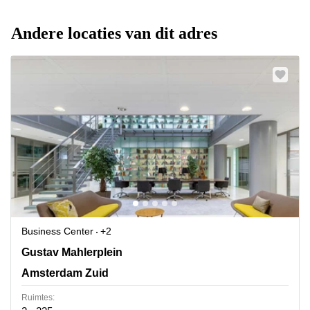
Andere locaties van dit adres
Business Center
+2
Gustav Mahlerplein 2, Amsterdam Zuid
Gustav Mahlerplein
Amsterdam Zuid
Ruimtes: