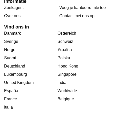
Informatie
Zoekagent
Voeg je kantoorruimte toe
Over ons
Сontact met ons op
Vind ons in
Danmark
Österreich
Sverige
Schweiz
Norge
Україна
Suomi
Polska
Deutchland
Hong Kong
Luxembourg
Singapore
United Kingdom
India
España
Worldwide
France
Belgique
Italia