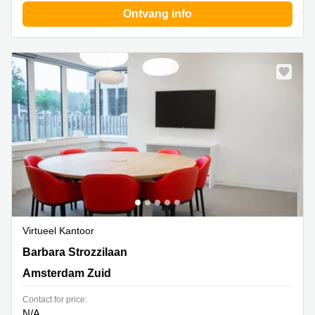
Ontvang info
Virtueel Kantoor
Barbara Strozzilaan 201, Amsterdam Zuid
Barbara Strozzilaan
Amsterdam Zuid
Contact for price:
N/A