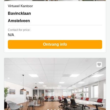
Virtueel Kantoor
Bavincklaan 7, Amstelveen
Bavincklaan
Amstelveen
Contact for price:
N/A
Ontvang info