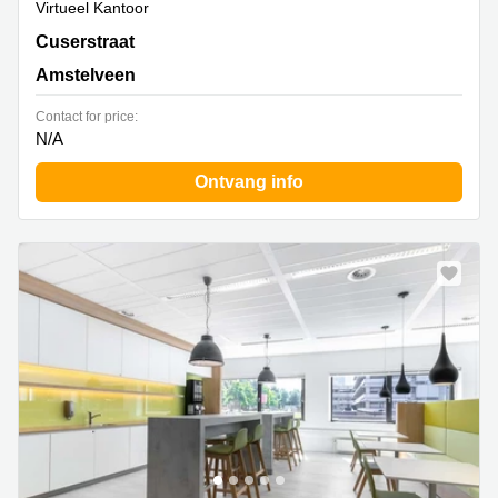
Virtueel Kantoor
De Cuserstraat 93,1e, 2e en 3e verdieping, Amstelveen
Cuserstraat
Amstelveen
Contact for price:
N/A
Ontvang info