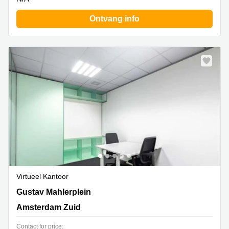
Ontvang info
Virtueel Kantoor
Gustav Mahlerplein 2, Amsterdam Zuid
Gustav Mahlerplein
Amsterdam Zuid
Contact for price: