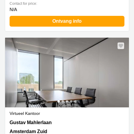
Contact for price:
N/A
Ontvang info
Virtueel Kantoor
Gustav Mahlerlaan 1212, Amsterdam Zuid
Gustav Mahlerlaan
Amsterdam Zuid