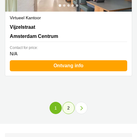
Virtueel Kantoor
Vijzelstraat 68-78, Amsterdam Centrum
Vijzelstraat
Amsterdam Centrum
Contact for price:
N/A
Ontvang info
1
2