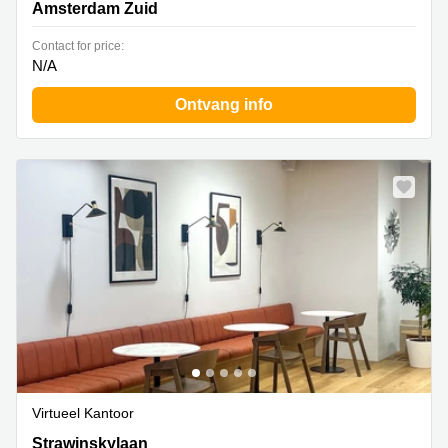
Amsterdam Zuid
Contact for price:
N/A
Ontvang info
Virtueel Kantoor
Strawinskylaan 6, Amsterdam Zuid
Strawinskylaan