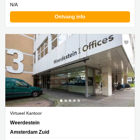
N/A
Ontvang info
Virtueel Kantoor
Weerdestein 97,Weerdestein 97, Amsterdam Zuid
Weerdestein
Amsterdam Zuid