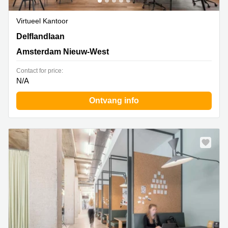
Virtueel Kantoor
Delflandlaan 1, Amsterdam Nieuw-West
Delflandlaan
Amsterdam Nieuw-West
Contact for price:
N/A
Ontvang info