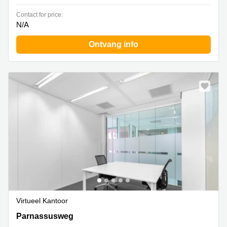
Contact for price:
N/A
Ontvang info
Virtueel Kantoor
Parnassusweg 819, Amsterdam Zuid
Parnassusweg