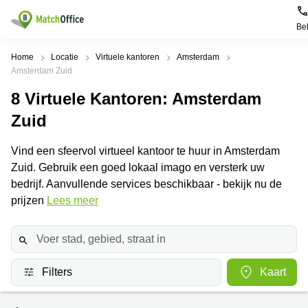
Be
Huren / Verhuren
Home
Locatie
Virtuele kantoren
Amsterdam
Amsterdam Zuid
Help
Productpagina's
Populaire
Populaire
8
Virtuele Kantoren
: Amsterdam
Steden
zoekopdrachten
Zuid
Kantoorruimten
Over ons
Alkmaar
Kantoorruimte
Business
in Breda
Vind een sfeervol virtueel kantoor te huur in Amsterdam
Centers
Amsterdam
Voeg je kantoorruimte toe
Zuid. Gebruik een goed lokaal imago en versterk uw
Oost
Kantoor
Flexplekken
huren
bedrijf. Aanvullende services beschikbaar - bekijk nu de
Amsterdam
Bergen
Huurprijs
prijzen
Lees meer
Coworking
Westpoort
op
Spaces
Zoom
Bergen
Log in
Vergaderruimten
op
Kantoor
Zoom
huren
Virtueel
Tiel
Filters
Kaart
Kantoor
Amersfoort
Kantoor
Bedrijfsruimte
Breda
huren