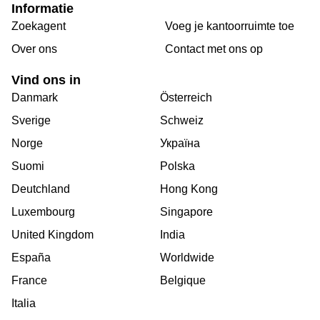
Informatie
Zoekagent
Voeg je kantoorruimte toe
Over ons
Сontact met ons op
Vind ons in
Danmark
Österreich
Sverige
Schweiz
Norge
Україна
Suomi
Polska
Deutchland
Hong Kong
Luxembourg
Singapore
United Kingdom
India
España
Worldwide
France
Belgique
Italia