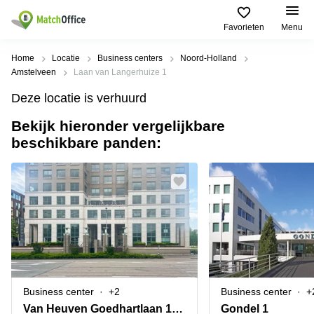
Favorieten
Menu
Huren / Verhuren
Home
Locatie
Business centers
Noord-Holland
Amstelveen
Laan van Langerhuize 1
Help
Productpagina's
Populaire
Populaire
Deze locatie is verhuurd
Steden
zoekopdrachten
Kantoorruimten
Bekijk hieronder vergelijkbare
Over ons
Alkmaar
Kantoorruimte
beschikbare panden:
Business
in Breda
Centers
Amsterdam
Voeg je kantoorruimte toe
Oost
Kantoor
Flexplekken
huren
Amsterdam
Bergen
Huurprijs
Coworking
Westpoort
op
Spaces
Zoom
Bergen
Log in
Vergaderruimten
op
Kantoor
Zoom
huren
Virtueel
Tiel
Kantoor
Amersfoort
Business center
+2
Business center
+
Kantoor
Bedrijfsruimte
Breda
huren
Van Heuven Goedhartlaan 13D
Gondel 1