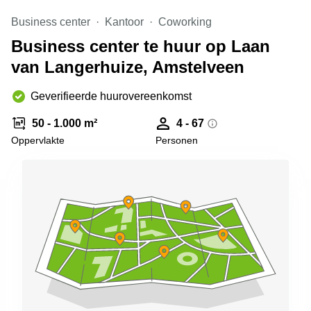
Arnhem
Business center
Kantoor
Coworking
Kantoorruimte
Business center te huur op Laan
in Arnhem
van Langerhuize, Amstelveen
Coworking
space
Hilversum
Geverifieerde huurovereenkomst
Coworking
50 - 1.000 m²
4 - 67
space
Oppervlakte
Personen
Zwolle
Coworking
Haarlem
Kantoor
Huren
in
Hengelo
Bedrijfsruimte
Huren in
Nijmegen