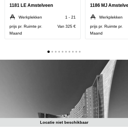
Bodegraven-
1181 LE Amstelveen
1186 MJ Amstelv
Hengelo
Reeuwijk
Hilversum
Business
Werkplekken
1 - 21
Werkplekken
center
Hoofddorp
prijs pr. Ruimte pr.
Van 325 €
prijs pr. Ruimte pr.
Arnhem
Maand
Maand
Deventer
Business
center
Rotterdam
Amsterdam
Westpoort
Tiel
Business
Tilburg
center
Hilversum
Zwolle
Business
Amsterdam
center
Westpoort
Den
Haag
Coworking
space
Breda
Locatie niet beschikbaar
Coworking