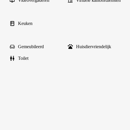
Videovergaderen
Virtuele kantoordiensten
Keuken
Gemeubileerd
Huisdiervriendelijk
Toilet