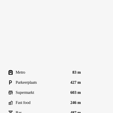
Metro
83 m
Parkeerplaats
427 m
Supermarkt
603 m
Fast food
246 m
Bar
487 m