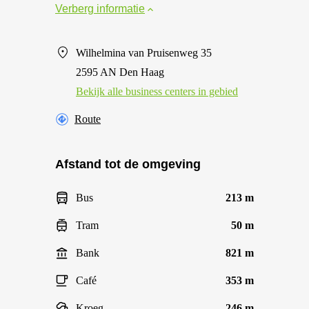
Verberg informatie
Wilhelmina van Pruisenweg 35
2595 AN Den Haag
Bekijk alle business centers in gebied
Route
Afstand tot de omgeving
Bus
213 m
Tram
50 m
Bank
821 m
Café
353 m
Kroeg
246 m