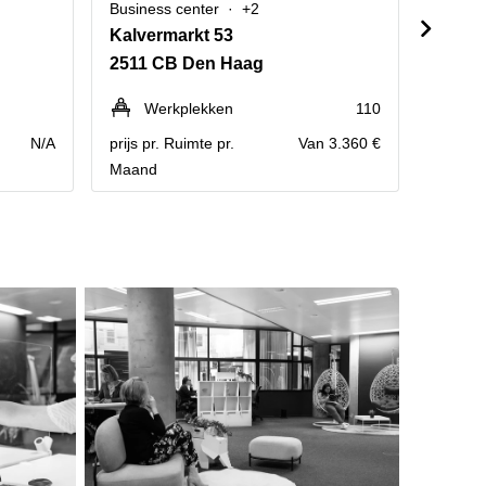
Business center
+2
Busine
Kalvermarkt 53
Zuid 
2511 CB Den Haag
2596 
Werkplekken
110
We
N/A
prijs pr. Ruimte pr.
Van 3.360 €
prijs pr
Maand
Maand