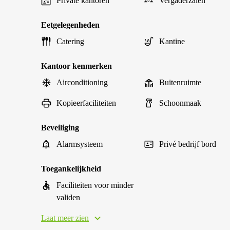
Private kantoren
Vergaderzalen
Eetgelegenheden
Catering
Kantine
Kantoor kenmerken
Airconditioning
Buitenruimte
Kopieerfaciliteiten
Schoonmaak
Beveiliging
Alarmsysteem
Privé bedrijf bord
Toegankelijkheid
Faciliteiten voor minder
validen
Laat meer zien