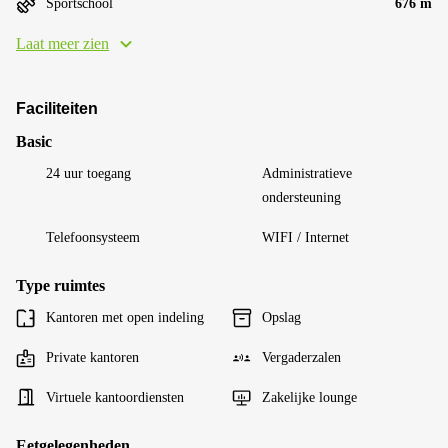
Sportschool
676 m
Laat meer zien
Faciliteiten
Basic
24 uur toegang
Administratieve
ondersteuning
Telefoonsysteem
WIFI / Internet
Type ruimtes
Kantoren met open indeling
Opslag
Private kantoren
Vergaderzalen
Virtuele kantoordiensten
Zakelijke lounge
Eetgelegenheden