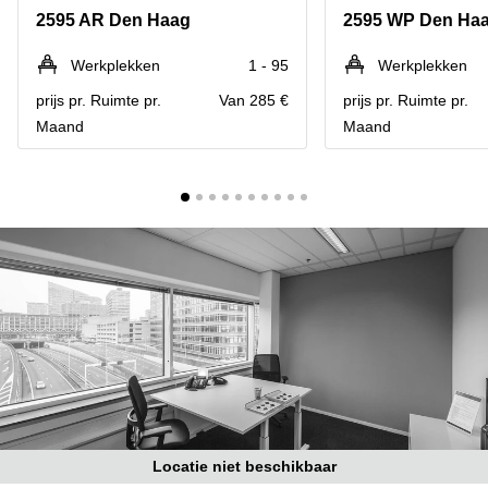
Bodegraven-
2595 AR Den Haag
2595 WP Den Ha
Hengelo
Reeuwijk
Hilversum
Business
Werkplekken
1 - 95
Werkplekken
center
Hoofddorp
prijs pr. Ruimte pr.
Van 285 €
prijs pr. Ruimte pr.
Arnhem
Maand
Maand
Deventer
Business
center
Rotterdam
Amsterdam
Westpoort
Tiel
Business
Tilburg
center
Hilversum
Zwolle
Business
Amsterdam
center
Westpoort
Den
Haag
Coworking
space
Breda
Locatie niet beschikbaar
Coworking