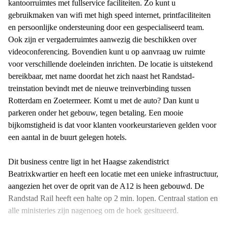
kantoorruimtes met fullservice faciliteiten. Zo kunt u
gebruikmaken van wifi met high speed internet, printfaciliteiten
en persoonlijke ondersteuning door een gespecialiseerd team.
Ook zijn er vergaderruimtes aanwezig die beschikken over
videoconferencing. Bovendien kunt u op aanvraag uw ruimte
voor verschillende doeleinden inrichten. De locatie is uitstekend
bereikbaar, met name doordat het zich naast het Randstad-
treinstation bevindt met de nieuwe treinverbinding tussen
Rotterdam en Zoetermeer. Komt u met de auto? Dan kunt u
parkeren onder het gebouw, tegen betaling. Een mooie
bijkomstigheid is dat voor klanten voorkeurstarieven gelden voor
een aantal in de buurt gelegen hotels.
Dit business centre ligt in het Haagse zakendistrict
Beatrixkwartier en heeft een locatie met een unieke infrastructuur,
aangezien het over de oprit van de A12 is heen gebouwd. De
Randstad Rail heeft een halte op 2 min. lopen. Centraal station en
alle ministeries zijn nagenoeg om de hoek gesitueerd.