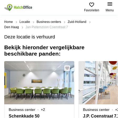
Favorieten
Menu
Huren / Verhuren
Home
Locatie
Business centers
Zuid-Holland
Den Haag
Jan Pieterszoon Coenstraat 7
Help
Productpagina's
Populaire
Populaire
Deze locatie is verhuurd
Steden
zoekopdrachten
Kantoorruimten
Bekijk hieronder vergelijkbare
Over ons
Alkmaar
Kantoorruimte
beschikbare panden:
Business
in Breda
Centers
Amsterdam
Voeg je kantoorruimte toe
Oost
Kantoor
Flexplekken
huren
Amsterdam
Bergen
Huurprijs
Coworking
Westpoort
op
Spaces
Zoom
Bergen
Log in
Vergaderruimten
op
Kantoor
Zoom
huren
Virtueel
Tiel
Kantoor
Amersfoort
Business center
+2
Business center
+
Kantoor
Bedrijfsruimte
Breda
huren
Schenkkade 50
J.P. Coenstraat 7