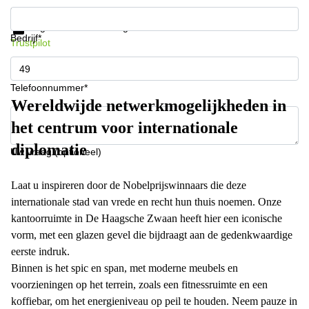
Krijg informatie en prijzen
Gegevensbescherming
Bedrijf*
Trustpilot
Telefoonnummer*
Wereldwijde netwerkmogelijkheden in
het centrum voor internationale
diplomatie
Uw vraag (optioneel)
Laat u inspireren door de Nobelprijswinnaars die deze
internationale stad van vrede en recht hun thuis noemen. Onze
kantoorruimte in De Haagsche Zwaan heeft hier een iconische
vorm, met een glazen gevel die bijdraagt aan de gedenkwaardige
eerste indruk.
Binnen is het spic en span, met moderne meubels en
voorzieningen op het terrein, zoals een fitnessruimte en een
koffiebar, om het energieniveau op peil te houden. Neem pauze in