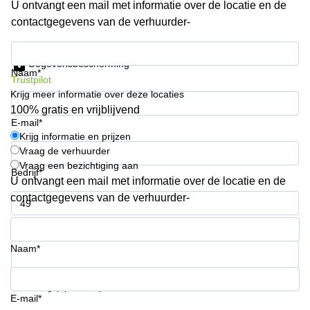
U ontvangt een mail met informatie over de locatie en de
Arnhem
contactgegevens van de verhuurder-
Kantoorruimte
in Arnhem
Krijg informatie en prijzen
Gegevensbescherming
Coworking
Naam*
Trustpilot
space
Krijg meer informatie over deze locaties
Hilversum
100% gratis en vrijblijvend
Coworking
E-mail*
space
Krijg informatie en prijzen
Zwolle
Vraag de verhuurder
Vraag een bezichtiging aan
Coworking
Bedrijf*
Haarlem
U ontvangt een mail met informatie over de locatie en de
contactgegevens van de verhuurder-
Kantoor
Huren
Telefoonnummer*
in
Hengelo
Naam*
Bedrijfsruimte
Huren in
Uw vraag (optioneel)
Nijmegen
E-mail*