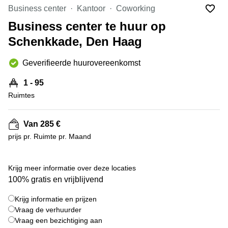
Bodegraven-
Business center
Kantoor
Coworking
Hengelo
Reeuwijk
Business center te huur op
Hilversum
Business
Schenkkade, Den Haag
center
Hoofddorp
Arnhem
Deventer
Geverifieerde huurovereenkomst
Business
center
Rotterdam
1 - 95
Amsterdam
Westpoort
Ruimtes
Tiel
Business
Tilburg
center
Van 285 €
Hilversum
Zwolle
prijs pr. Ruimte pr. Maand
Business
Amsterdam
center
Westpoort
+ 4 foto's
Den
Krijg meer informatie over deze locaties
Haag
100% gratis en vrijblijvend
Coworking
Krijg informatie en prijzen
space
Breda
Vraag de verhuurder
Vraag een bezichtiging aan
Coworking