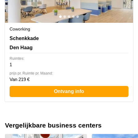
Coworking
Schenkkade 50, Den Haag
Schenkkade
Den Haag
Ruimtes:
1
prijs pr. Ruimte pr. Maand:
Van 219 €
Ontvang info
Vergelijkbare business centers