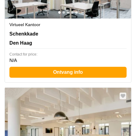
Virtueel Kantoor
Schenkkade 50, Den Haag
Schenkkade
Den Haag
Contact for price:
N/A
Ontvang info