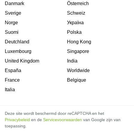
Danmark
Österreich
Sverige
Schweiz
Norge
Україна
Suomi
Polska
Deutchland
Hong Kong
Luxembourg
Singapore
United Kingdom
India
España
Worldwide
France
Belgique
Italia
Deze site wordt beschermd door reCAPTCHA en het
Privacybeleid
en de
Servicevoorwaarden
van Google zijn van
toepassing.