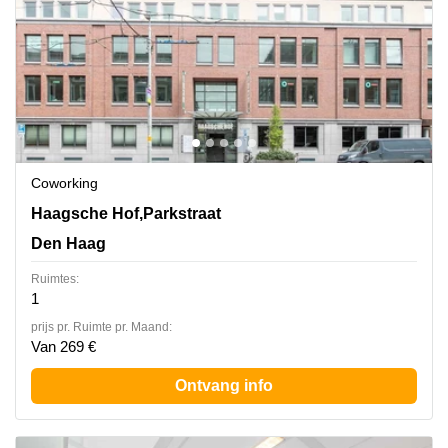
Coworking
Haagsche Hof,Parkstraat 83, Den Haag
Haagsche Hof,Parkstraat
Den Haag
Ruimtes:
1
prijs pr. Ruimte pr. Maand:
Van 269 €
Ontvang info