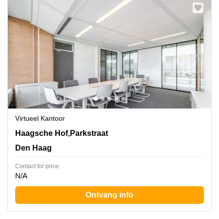
Virtueel Kantoor
Haagsche Hof,Parkstraat 83, Den Haag
Haagsche Hof,Parkstraat
Den Haag
Contact for price:
N/A
Ontvang info