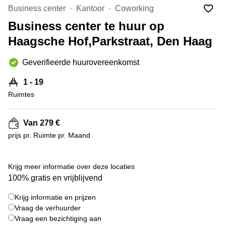
Bodegraven-
Business center
Kantoor
Coworking
Hengelo
Reeuwijk
Business center te huur op
Hilversum
Business
Haagsche Hof,Parkstraat, Den Haag
center
Hoofddorp
Arnhem
Deventer
Geverifieerde huurovereenkomst
Business
center
Rotterdam
1 - 19
Amsterdam
Westpoort
Ruimtes
Tiel
Business
Tilburg
center
Van 279 €
Hilversum
Zwolle
prijs pr. Ruimte pr. Maand
Business
Amsterdam
center
Westpoort
+ 2 foto's
Den
Krijg meer informatie over deze locaties
Haag
100% gratis en vrijblijvend
Coworking
Krijg informatie en prijzen
space
Breda
Vraag de verhuurder
Vraag een bezichtiging aan
Coworking