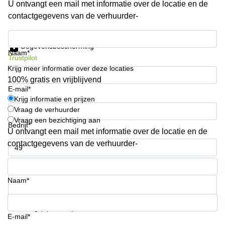
U ontvangt een mail met informatie over de locatie en de
Arnhem
contactgegevens van de verhuurder-
Kantoorruimte
in Arnhem
Krijg informatie en prijzen
Gegevensbescherming
Coworking
Naam*
Trustpilot
space
Krijg meer informatie over deze locaties
Hilversum
100% gratis en vrijblijvend
Coworking
E-mail*
space
Krijg informatie en prijzen
Zwolle
Vraag de verhuurder
Vraag een bezichtiging aan
Coworking
Bedrijf*
Haarlem
U ontvangt een mail met informatie over de locatie en de
contactgegevens van de verhuurder-
Kantoor
Huren
Telefoonnummer*
in
Hengelo
Naam*
Bedrijfsruimte
Huren in
Uw vraag (optioneel)
Nijmegen
E-mail*