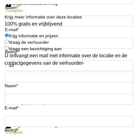
Gegevensbescherming
Arnhem
Naam*
Trustpilot
Kantoorruimte
Krijg meer informatie over deze locaties
in Arnhem
100% gratis en vrijblijvend
E-mail*
Coworking
Krijg informatie en prijzen
space
Vraag de verhuurder
Hilversum
Vraag een bezichtiging aan
Bedrijf*
Coworking
U ontvangt een mail met informatie over de locatie en de
space
contactgegevens van de verhuurder-
Zwolle
Telefoonnummer*
Coworking
Haarlem
Naam*
Kantoor
Huren
in
Uw vraag (optioneel)
Hengelo
E-mail*
Bedrijfsruimte
Krijg informatie en prijzen
Huren in
Gegevensbescherming
Nijmegen
Bedrijf*
Trustpilot