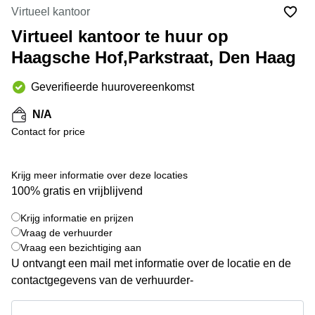
Bodegraven-
Virtueel kantoor
Hengelo
Reeuwijk
Virtueel kantoor te huur op
Hilversum
Business
Haagsche Hof,Parkstraat, Den Haag
center
Hoofddorp
Arnhem
Deventer
Geverifieerde huurovereenkomst
Business
center
Rotterdam
N/A
Amsterdam
Westpoort
Contact for price
Tiel
Business
Tilburg
center
Krijg meer informatie over deze locaties
Hilversum
Zwolle
100% gratis en vrijblijvend
Business
Amsterdam
center
Westpoort
Krijg informatie en prijzen
+ 2 foto's
Den
Vraag de verhuurder
Haag
Vraag een bezichtiging aan
U ontvangt een mail met informatie over de locatie en de
Coworking
space
contactgegevens van de verhuurder-
Breda
Krijg informatie en prijzen
Coworking