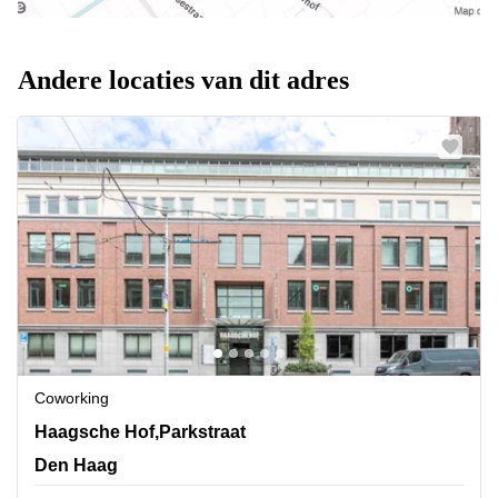
Andere locaties van dit adres
Coworking
Haagsche Hof,Parkstraat 83, Den Haag
Haagsche Hof,Parkstraat
Den Haag