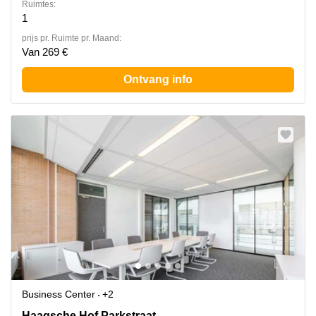
Ruimtes:
1
prijs pr. Ruimte pr. Maand:
Van 269 €
Ontvang info
Business Center
+2
Haagsche Hof,Parkstraat 83, Den Haag
Haagsche Hof,Parkstraat