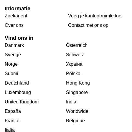
Informatie
Zoekagent
Voeg je kantoorruimte toe
Over ons
Сontact met ons op
Vind ons in
Danmark
Österreich
Sverige
Schweiz
Norge
Україна
Suomi
Polska
Deutchland
Hong Kong
Luxembourg
Singapore
United Kingdom
India
España
Worldwide
France
Belgique
Italia