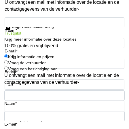
U ontvangt een mail met informatie over de locatie en de
Arnhem
contactgegevens van de verhuurder-
Kantoorruimte
in Arnhem
Krijg informatie en prijzen
Gegevensbescherming
Coworking
Naam*
Trustpilot
space
Krijg meer informatie over deze locaties
Hilversum
100% gratis en vrijblijvend
Coworking
E-mail*
space
Krijg informatie en prijzen
Zwolle
Vraag de verhuurder
Vraag een bezichtiging aan
Coworking
Bedrijf*
Haarlem
U ontvangt een mail met informatie over de locatie en de
contactgegevens van de verhuurder-
Kantoor
Huren
Telefoonnummer*
in
Hengelo
Naam*
Bedrijfsruimte
Huren in
Uw vraag (optioneel)
Nijmegen
E-mail*