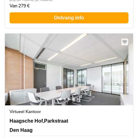
Van 279 €
Ontvang info
Virtueel Kantoor
Haagsche Hof,Parkstraat 83, Den Haag
Haagsche Hof,Parkstraat
Den Haag