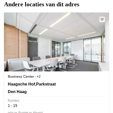
Andere locaties van dit adres
Business Center
+2
Haagsche Hof,Parkstraat 83, Den Haag
Haagsche Hof,Parkstraat
Den Haag
Ruimtes:
1 - 19
prijs pr. Ruimte pr. Maand: