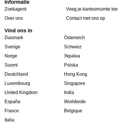
Informatie
Zoekagent
Voeg je kantoorruimte toe
Over ons
Сontact met ons op
Vind ons in
Danmark
Österreich
Sverige
Schweiz
Norge
Україна
Suomi
Polska
Deutchland
Hong Kong
Luxembourg
Singapore
United Kingdom
India
España
Worldwide
France
Belgique
Italia