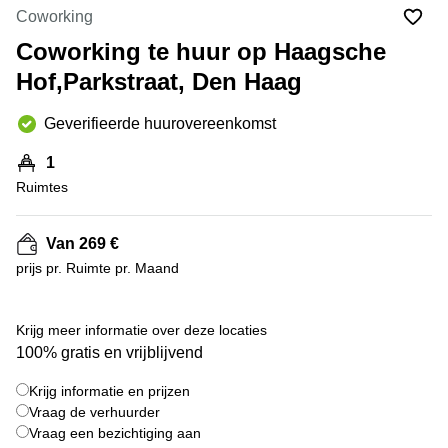
Bodegraven-
Coworking
Hengelo
Reeuwijk
Coworking te huur op Haagsche
Hilversum
Business
Hof,Parkstraat, Den Haag
center
Hoofddorp
Arnhem
Deventer
Geverifieerde huurovereenkomst
Business
center
Rotterdam
1
Amsterdam
Westpoort
Ruimtes
Tiel
Business
Tilburg
center
Van 269 €
Hilversum
Zwolle
prijs pr. Ruimte pr. Maand
Business
Amsterdam
center
Westpoort
+ 2 foto's
Den
Krijg meer informatie over deze locaties
Haag
100% gratis en vrijblijvend
Coworking
Krijg informatie en prijzen
space
Breda
Vraag de verhuurder
Vraag een bezichtiging aan
Coworking