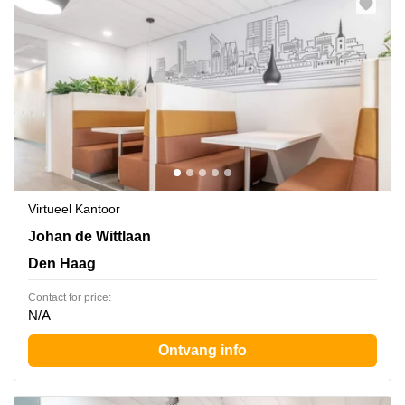
Virtueel Kantoor
Johan de Wittlaan 7,Zuid-Holland, Den Haag
Johan de Wittlaan
Den Haag
Contact for price:
N/A
Ontvang info