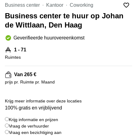
Bodegraven-
Business center
Kantoor
Coworking
Hengelo
Reeuwijk
Business center te huur op Johan
Hilversum
Business
de Wittlaan, Den Haag
center
Hoofddorp
Arnhem
Deventer
Geverifieerde huurovereenkomst
Business
center
Rotterdam
1 - 71
Amsterdam
Westpoort
Ruimtes
Tiel
Business
Tilburg
center
Van 265 €
Hilversum
Zwolle
prijs pr. Ruimte pr. Maand
Business
Amsterdam
center
Westpoort
+ 7 foto's
Den
Krijg meer informatie over deze locaties
Haag
100% gratis en vrijblijvend
Coworking
Krijg informatie en prijzen
space
Breda
Vraag de verhuurder
Vraag een bezichtiging aan
Coworking