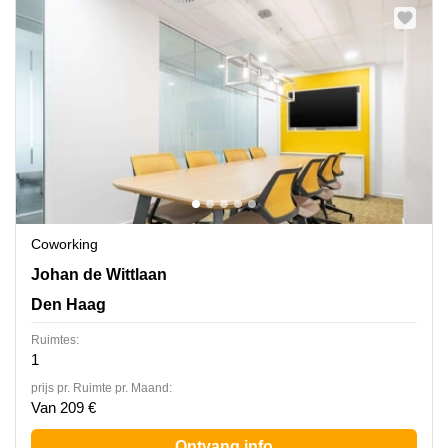
Coworking
Johan de Wittlaan 7,Zuid-Holland, Den Haag
Johan de Wittlaan
Den Haag
Ruimtes:
1
prijs pr. Ruimte pr. Maand:
Van 209 €
Ontvang info