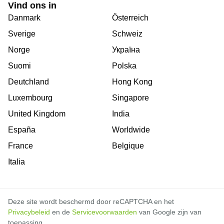
Vind ons in
Danmark
Österreich
Sverige
Schweiz
Norge
Україна
Suomi
Polska
Deutchland
Hong Kong
Luxembourg
Singapore
United Kingdom
India
España
Worldwide
France
Belgique
Italia
Deze site wordt beschermd door reCAPTCHA en het
Privacybeleid
en de
Servicevoorwaarden
van Google zijn van
toepassing.