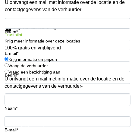
U ontvangt een mail met informatie over de locatie en de
Arnhem
contactgegevens van de verhuurder-
Kantoorruimte
in Arnhem
Krijg informatie en prijzen
Gegevensbescherming
Coworking
Naam*
Trustpilot
space
Krijg meer informatie over deze locaties
Hilversum
100% gratis en vrijblijvend
Coworking
E-mail*
space
Krijg informatie en prijzen
Zwolle
Vraag de verhuurder
Vraag een bezichtiging aan
Coworking
Bedrijf*
Haarlem
U ontvangt een mail met informatie over de locatie en de
contactgegevens van de verhuurder-
Kantoor
Huren
Telefoonnummer*
in
Hengelo
Naam*
Bedrijfsruimte
Huren in
Uw vraag (optioneel)
Nijmegen
E-mail*