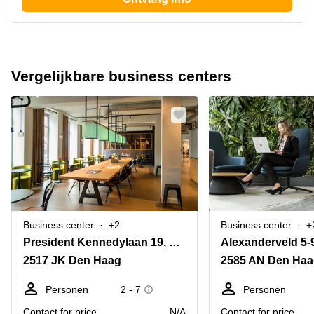
Vergelijkbare business centers
Business center
+2
Business center
+
President Kennedylaan 19, Den Haag
Alexanderveld 5-
2517 JK Den Haag
2585 AN Den Ha
Personen
2 - 7
Personen
Contact for price
N/A
Contact for price