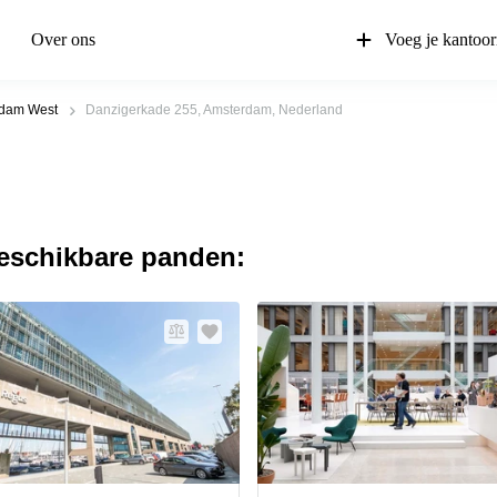
Over ons
Voeg je kantoor
dam West
Danzigerkade 255, Amsterdam, Nederland
beschikbare panden: