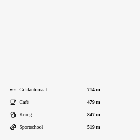
Geldautomaat
714 m
Café
479 m
Kroeg
847 m
Sportschool
519 m