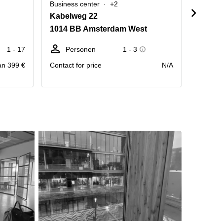
Business center
+2
Busine
Kabelweg 22
Grote 
1014 BB Amsterdam West
1013 
1 - 17
Personen
1 - 3
We
an 399 €
Contact for price
N/A
prijs pr
Maand