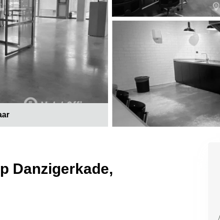
aar
op Danzigerkade,