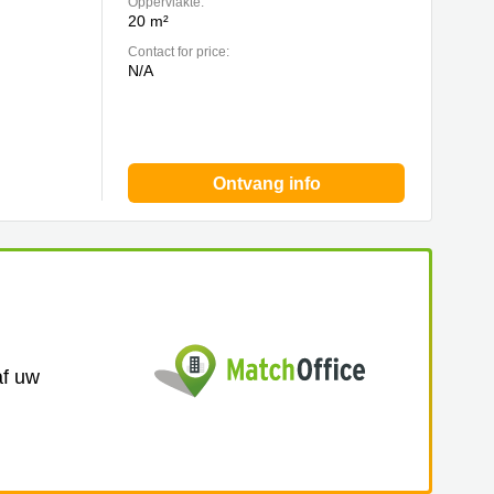
Oppervlakte:
20 m²
Contact for price:
N/A
Ontvang info
af uw