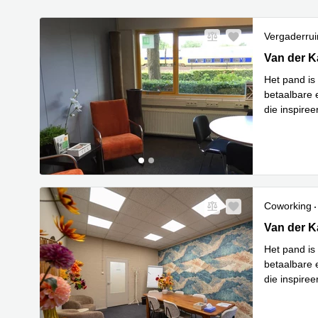
Vergaderru
Van der Kaa
Van der K
Het pand is
betaalbare e
die inspiree
Lees meer
Coworking
Van der Kaa
Van der K
Het pand is
betaalbare e
die inspiree
Lees meer