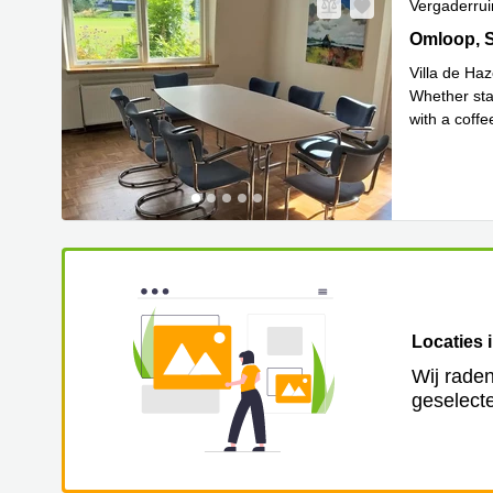
Vergaderru
Omloop 9, 
Omloop, 
Villa de Haz
Whether sta
with a coff
Lee
from
...
Locaties 
Wij raden
geselecte