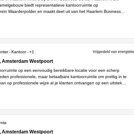
zamelgebouw biedt representatieve kantoorruimte op
rrein Waarderpolder en maakt deel uit van het Haarlem Business
Lees meer
enter
Kantoor
+1
Vrijgesteld van energieb
66, Amsterdam Westpoort
, Amsterdam Westpoort
oorruimte op een eenvoudig bereikbare locatie voor een scherp
bieden professionele, maar betaalbare kantoorruimte om prettig in te
kan op professionele wijze al je klanten ontvangen op een uitstek
...
imte
66, Amsterdam Westpoort
, Amsterdam Westpoort