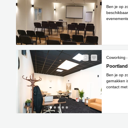
Ben je op z
beschikbaar
evenementen
Lees meer
Coworking
Poortland 
Poortland
Ben je op z
gemakken is
contact met
Lees meer