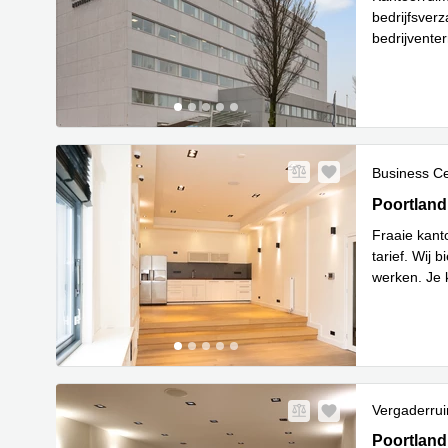
bedrijfsver
bedrijvente
Park.Het
...
Business C
Poortland 
Poortland
Fraaie kant
tarief. Wij 
werken. Je 
Lees meer
Vergaderru
Poortland 
Poortland