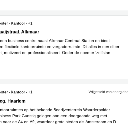
enter
Kantoor
+1
ijstraat 64, Alkmaar
aaijstraat, Alkmaar
 een business centre naast Alkmaar Centraal Station en biedt
n flexibele kantoorruimte en vergaderruimte. Dit alles in een sfeer
rt, motiveert en professionaliseert. Onder de noemer 'zelfstan
...
enter
Kantoor
+1
Vrijgesteld van energieb
g 52A, Haarlem
eg, Haarlem
toorruimtes op het bekende Bedrijventerrein Waarderpolder
siness Park.Gunstig gelegen aan een doorgaande weg met
n naar de A4 en A9, waardoor grote steden als Amsterdam en Den