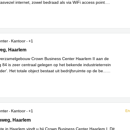
asvezel internet, zowel bedraad als via WiFi access point.
ees meer
enter
Kantoor
+1
g 84, Haarlem
eg, Haarlem
sverzamelgebouw Crown Business Center Haarlem II aan de
 84 is zeer centraal gelegen op het bekende industrieterrein
er'. Het totale object bestaat uit bedrijfsruimte op de be
...
enter
Kantoor
+1
En
weg 5A, Haarlem
nweg, Haarlem
te in Haarlem vindt u bij Crown Business Center Haarlem I. Dit