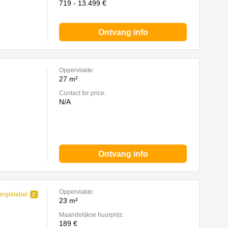
719 - 13.499 €
Ontvang info
Oppervlakte:
27 m²
Contact for price:
N/A
Ontvang info
Oppervlakte:
ergielabel
23 m²
Maandelijkse huurprijs:
189 €