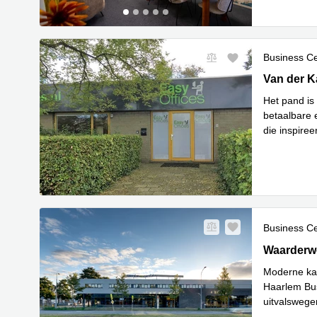
Business C
Van der Kaa
Van der K
Het pand is
betaalbare e
die inspiree
Lees meer
Business C
Waarderwe
Waarderw
Moderne kan
Haarlem Bu
uitvalswege