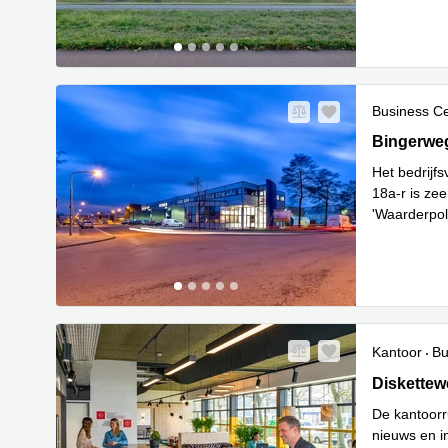
Haag go
...
Business C
Bingerweg 
Bingerwe
Het bedrijf
18a-r is zee
'Waarderpol
kantoorruim
Kantoor
Bu
Diskettewe
Diskette
De kantoorr
nieuws en i