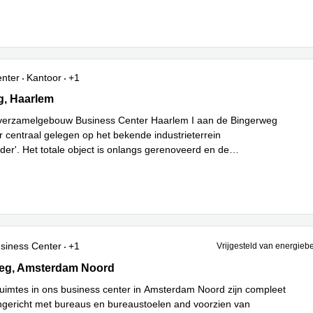
Lees meer
enter
Kantoor
+1
18a - 18r, Haarlem
g, Haarlem
sverzamelgebouw Business Center Haarlem I aan de Bingerweg
r centraal gelegen op het bekende industrieterrein
der'. Het totale object is onlangs gerenoveerd en de
Lees meer
tes zijn geleg
...
siness Center
+1
Vrijgesteld van energieb
g 14, Amsterdam Noord
weg, Amsterdam Noord
uimtes in ons business center in Amsterdam Noord zijn compleet
ngericht met bureaus en bureaustoelen and voorzien van