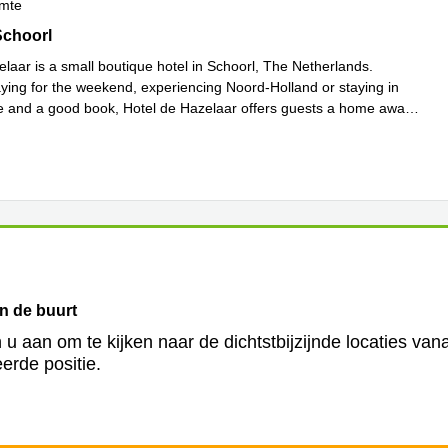
imte
Schoorl
Schoorl
elaar is a small boutique hotel in Schoorl, The Netherlands.
ying for the weekend, experiencing Noord-Holland or staying in
ee and a good book, Hotel de Hazelaar offers guests a home away
s meer
in de buurt
 u aan om te kijken naar de dichtstbijzijnde locaties van
erde positie.