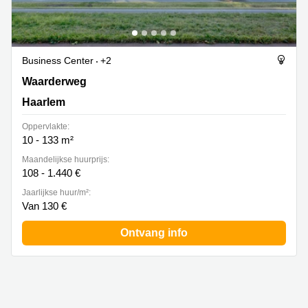
Business Center
+2
Waarderweg 52A, Haarlem
Waarderweg
Haarlem
Oppervlakte:
10 - 133 m²
Maandelijkse huurprijs:
108 - 1.440 €
Jaarlijkse huur/m²:
Van 130 €
Ontvang info