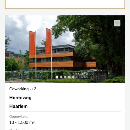
Coworking
+2
Herenweg 115, Haarlem
Herenweg
Haarlem
Oppervlakte:
10 - 1.500 m²