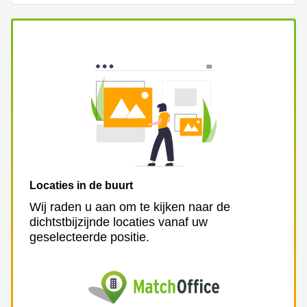
Arnhem
Kantoorruimte
in Arnhem
Coworking
space
Hilversum
Coworking
space
Zwolle
Coworking
Haarlem
Locaties in de buurt
Kantoor
Wij raden u aan om te kijken naar de
Huren
dichtstbijzijnde locaties vanaf uw
in
geselecteerde positie.
Hengelo
Bedrijfsruimte
Huren in
Nijmegen