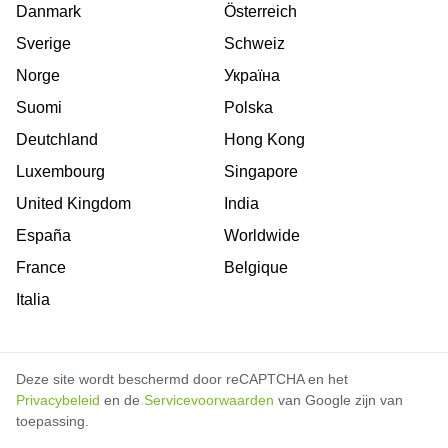
Danmark
Österreich
Sverige
Schweiz
Norge
Україна
Suomi
Polska
Deutchland
Hong Kong
Luxembourg
Singapore
United Kingdom
India
España
Worldwide
France
Belgique
Italia
Deze site wordt beschermd door reCAPTCHA en het
Privacybeleid
en de
Servicevoorwaarden
van Google zijn van
toepassing.