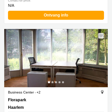
Contact for price:
N/A
Ontvang info
Business Center
+2
Florapark 3, Haarlem
Florapark
Haarlem