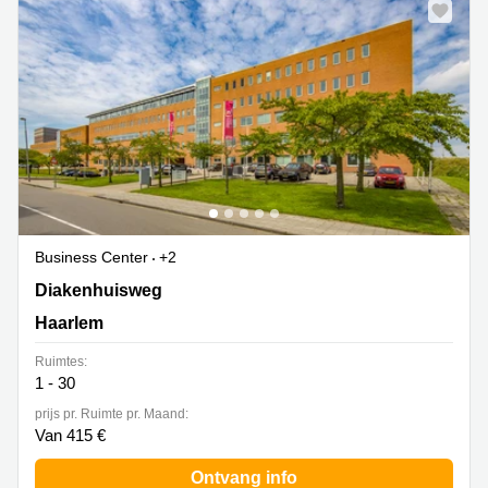
Business Center
+2
Diakenhuisweg 39, Haarlem
Diakenhuisweg
Haarlem
Ruimtes:
1 - 30
prijs pr. Ruimte pr. Maand:
Van 415 €
Ontvang info