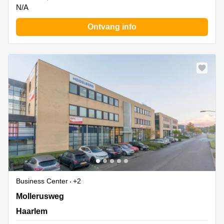
N/A
Ontvang info
Business Center
+2
Mollerusweg 84, Haarlem
Mollerusweg
Haarlem