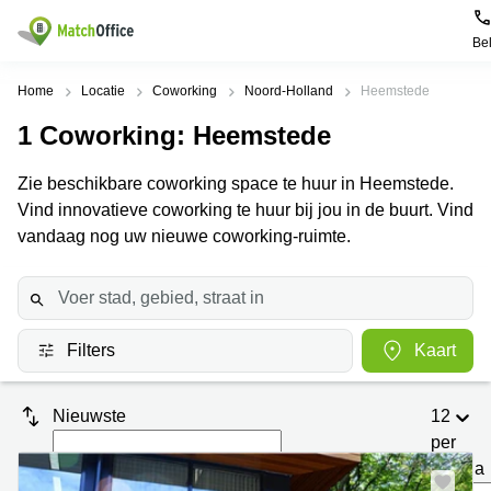
Be
Huren / Verhuren
Home
Locatie
Coworking
Noord-Holland
Heemstede
1
Coworking
: Heemstede
Help
Productpagina's
Populaire
Populaire
Steden
zoekopdrachten
Zie beschikbare coworking space te huur in Heemstede.
Kantoorruimten
Over ons
Vind innovatieve coworking te huur bij jou in de buurt. Vind
Alkmaar
Kantoorruimte
Business
in Breda
vandaag nog uw nieuwe coworking-ruimte.
Centers
Amsterdam
Voeg je kantoorruimte toe
Oost
Kantoor
Flexplekken
huren
Amsterdam
Bergen
Huurprijs
Coworking
Westpoort
op
Spaces
Zoom
Filters
Kaart
Bergen
Log in
Vergaderruimten
op
Kantoor
Zoom
huren
Virtueel
Nieuwste
12
Tiel
Kantoor
Amersfoort
per
Kantoor
pagina
Bedrijfsruimte
Breda
huren