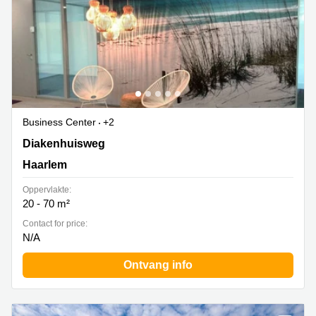
Business Center
+2
Diakenhuisweg 37-45, Haarlem
Diakenhuisweg
Haarlem
Oppervlakte:
20 - 70 m²
Contact for price:
N/A
Ontvang info