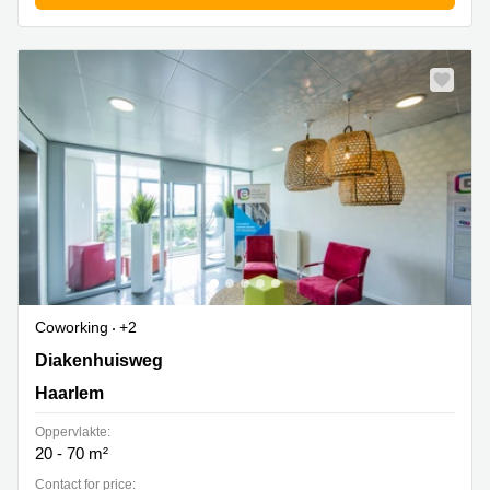
Coworking
+2
Diakenhuisweg 39, Haarlem
Diakenhuisweg
Haarlem
Oppervlakte:
20 - 70 m²
Contact for price: