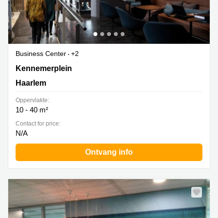
Business Center
+2
Kennemerplein 6, Haarlem
Kennemerplein
Haarlem
Oppervlakte:
10 - 40 m²
Contact for price:
N/A
Ontvang info