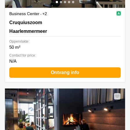
Business Center
+2
Cruquiuszoom 56, Haarlemmermeer
Cruquiuszoom
Haarlemmermeer
Oppervlakte:
50 m²
Contact for price:
N/A
Ontvang info