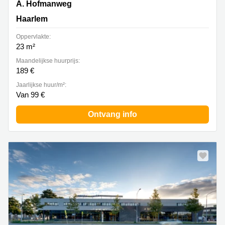
A. Hofmanweg 5A, Haarlem
A. Hofmanweg
Haarlem
Oppervlakte:
23 m²
Maandelijkse huurprijs:
189 €
Jaarlijkse huur/m²:
Van 99 €
Ontvang info