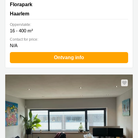
Florapark 3, Haarlem
Florapark
Haarlem
Oppervlakte:
16 - 400 m²
Contact for price:
N/A
Ontvang info