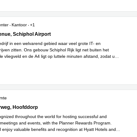
enter
Kantoor
+1
ue 54-62,Het Poortgebouw, Schiphol Airport
nue, Schiphol Airport
drijf in een welvarend gebied waar veel grote IT- en
jven zitten. Ons gebouw Schiphol Rijk ligt net buiten het
le vliegveld en de A4 ligt op luttele minuten afstand, zodat u
Lees meer
 klanten kunt o
...
imte
weg 800, Hoofddorp
rweg, Hoofddorp
cognized throughout the world for hosting successful and
eetings and events, with the Planner Rewards Program.
l enjoy valuable benefits and recognition at Hyatt Hotels and
Lees meer
att
...