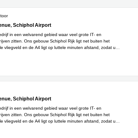
ntoor
ue 54-62,Het Poortgebouw, Schiphol Airport
nue, Schiphol Airport
drijf in een welvarend gebied waar veel grote IT- en
jven zitten. Ons gebouw Schiphol Rijk ligt net buiten het
le vliegveld en de A4 ligt op luttele minuten afstand, zodat u
Lees meer
 klanten kunt o
...
ue 54-62,Het Poortgebouw, Schiphol Airport
nue, Schiphol Airport
drijf in een welvarend gebied waar veel grote IT- en
jven zitten. Ons gebouw Schiphol Rijk ligt net buiten het
le vliegveld en de A4 ligt op luttele minuten afstand, zodat u
Lees meer
 klanten kunt o
...