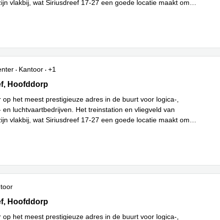
ijn vlakbij, wat Siriusdreef 17-27 een goede locatie maakt om
es meer
enter
Kantoor
+1
f 17-27,Transpolis Park, Hoofddorp
ef, Hoofddorp
r op het meest prestigieuze adres in de buurt voor logica-,
 en luchtvaartbedrijven. Het treinstation en vliegveld van
ijn vlakbij, wat Siriusdreef 17-27 een goede locatie maakt om
es meer
ntoor
f 17-27,Transpolis Park, Hoofddorp
ef, Hoofddorp
r op het meest prestigieuze adres in de buurt voor logica-,