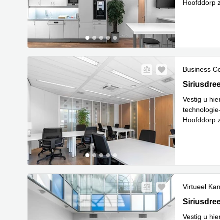
Hoofddorp z
Le
klante
...
Business C
Siriusdree
Siriusdre
Vestig u hie
technologie-
Hoofddorp z
Le
klante
...
Virtueel Ka
Siriusdree
Siriusdre
Vestig u hie