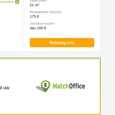
Oppervlakte:
ergielabel
21 m²
Maandelijkse huurprijs:
175 €
Jaarlijkse huur/m²:
Van 100 €
Ontvang info
af uw