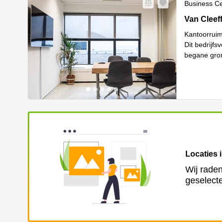
Business C
Van Cleeff
Van Cleef
Kantoorruim
Dit bedrijf
begane gron
evenemente
Locaties 
Wij raden
geselecte