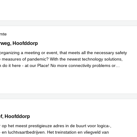
imte
weg 800, Hoofddorp
rweg, Hoofddorp
organizing a meeting or event, that meets all the necessary safety
 measures of pandemic? With the newest technology solutions,
 do it here - at our Place! No more connectivity problems or
es meer
f 17-27,Transpolis Park, Hoofddorp
ef, Hoofddorp
r op het meest prestigieuze adres in de buurt voor logica-,
 en luchtvaartbedrijven. Het treinstation en vliegveld van