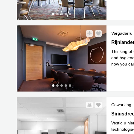
Vergaderru
Rijnlander
Rijnlande
Thinking of 
and hygiene
now you can
Le
unmu
...
Coworking
Siriusdree
Siriusdre
Vestig u hie
technologie-