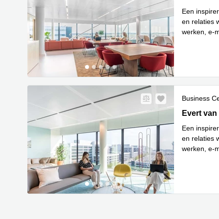
Een inspire
en relaties
werken, e-m
Lees meer
Business C
Evert van 
Evert van
Een inspire
en relaties
werken, e-m
Lees meer