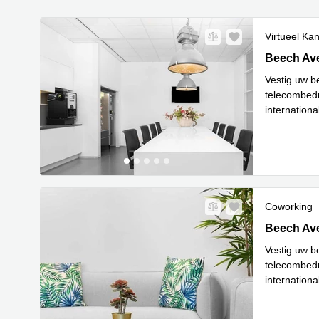
Virtueel Ka
Beech Aven
Beech Ave
Vestig uw be
telecombedri
internationa
gemakkelijk
Coworking
Beech Aven
Beech Ave
Vestig uw be
telecombedri
internationa
gemakkelijk