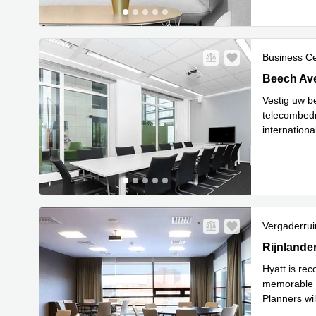
Business C
Beech Aven
Beech Ave
Vestig uw be
telecombedri
internationa
gemakkelijk
Vergaderru
Rijnlander
Rijnlande
Hyatt is re
memorable m
Planners wil
Resorts. Hy