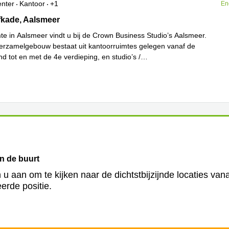
enter
Kantoor
+1
En
kade 15, Aalsmeer
fkade, Aalsmeer
te in Aalsmeer vindt u bij de Crown Business Studio’s Aalsmeer.
sverzamelgebouw bestaat uit kantoorruimtes gelegen vanaf de
d tot en met de 4e verdieping, en studio’s /
Lees meer
nlocaties
...
in de buurt
 u aan om te kijken naar de dichtstbijzijnde locaties van
erde positie.