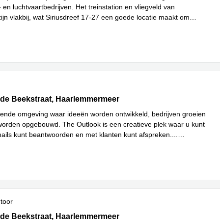
 en luchtvaartbedrijven. Het treinstation en vliegveld van
ijn vlakbij, wat Siriusdreef 17-27 een goede locatie maakt om
es meer
de Beekstraat 354, Haarlemmermeer
 de Beekstraat, Haarlemmermeer
rende omgeving waar ideeën worden ontwikkeld, bedrijven groeien
 worden opgebouwd. The Outlook is een creatieve plek waar u kunt
ails kunt beantwoorden en met klanten kunt afspreken.
...
ntoor
de Beekstraat 354, Haarlemmermeer
 de Beekstraat, Haarlemmermeer