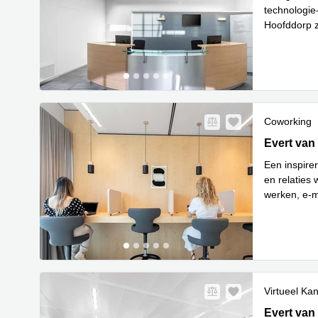
technologie-
Hoofddorp z
Le
klante
...
Coworking
Evert van 
Evert van
Een inspire
en relaties
werken, e-m
Lees meer
Virtueel Ka
Evert van 
Evert van