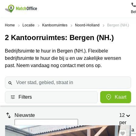
Be
Huren / Verhuren
Home
Locatie
Kantoorruimtes
Noord-Holland
Bergen (NH.)
2
Kantoorruimtes
: Bergen (NH.)
Help
Productpagina's
Populaire
Populaire
Steden
zoekopdrachten
Bedrijfsruimte te huur in Bergen (NH.). Flexibele
Kantoorruimten
Over ons
bedrijfsruimte te huur die bij u en uw zakelijke wensen
Alkmaar
Kantoorruimte
Business
in Breda
past. Neem vandaag nog contact met ons op.
Centers
Amsterdam
Voeg je kantoorruimte toe
Oost
Kantoor
Flexplekken
huren
Amsterdam
Bergen
Huurprijs
Coworking
Westpoort
op
Spaces
Zoom
Filters
Kaart
Bergen
Log in
Vergaderruimten
op
Kantoor
Zoom
huren
Virtueel
Nieuwste
12
Tiel
Kantoor
Amersfoort
per
Kantoor
pagina
Bedrijfsruimte
Breda
huren