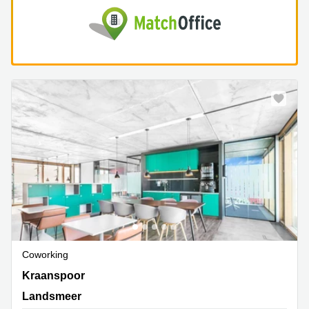
Coworking
Kraanspoor 50, Landsmeer
Kraanspoor
Landsmeer