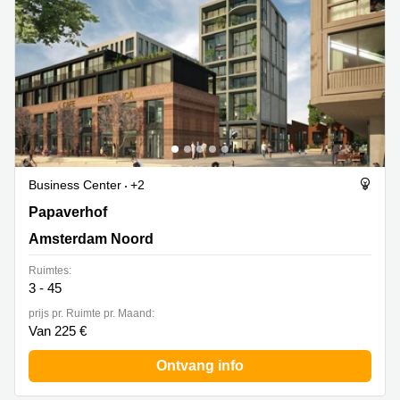
Business Center
+2
Papaverhof 58-59, Amsterdam Noord
Papaverhof
Amsterdam Noord
Ruimtes:
3 - 45
prijs pr. Ruimte pr. Maand:
Van 225 €
Ontvang info