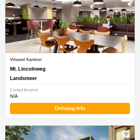
Virtueel Kantoor
Mt. Lincolnweg 38-40, Landsmeer
Mt. Lincolnweg
Landsmeer
Contact for price:
N/A
Ontvang info
Speciale aanbieding