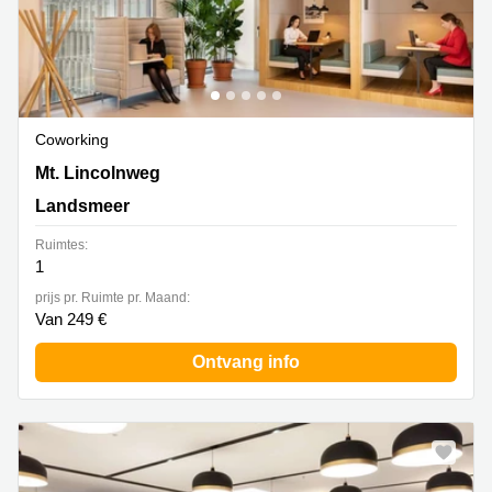
Coworking
Mt. Lincolnweg 38-40, Landsmeer
Mt. Lincolnweg
Landsmeer
Ruimtes:
1
prijs pr. Ruimte pr. Maand:
Van 249 €
Ontvang info