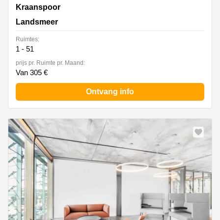
Kraanspoor 50, Landsmeer
Kraanspoor
Landsmeer
Ruimtes:
1 - 51
prijs pr. Ruimte pr. Maand:
Van 305 €
Ontvang info