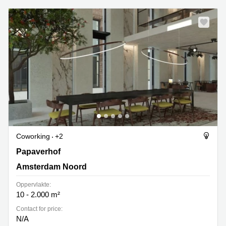
Coworking
+2
Papaverhof 58-59, Amsterdam Noord
Papaverhof
Amsterdam Noord
Oppervlakte:
10 - 2.000 m²
Contact for price:
N/A