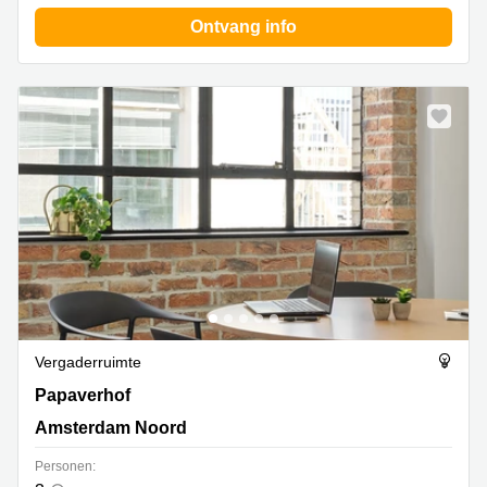
Ontvang info
Vergaderruimte
Papaverhof 58-59, Amsterdam Noord
Papaverhof
Amsterdam Noord
Personen: