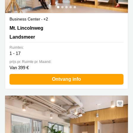
Business Center
+2
Mt. Lincolnweg 38-40, Landsmeer
Mt. Lincolnweg
Landsmeer
Ruimtes:
1 - 17
prijs pr. Ruimte pr. Maand:
Van 399 €
Ontvang info