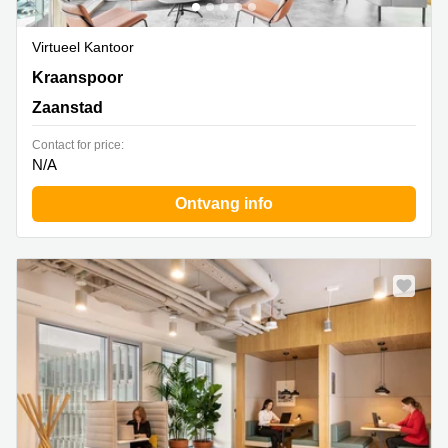
Virtueel Kantoor
Kraanspoor 50, Zaanstad
Kraanspoor
Zaanstad
Contact for price:
N/A
Ontvang info