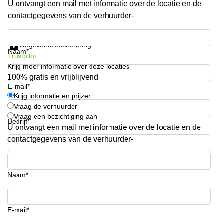
U ontvangt een mail met informatie over de locatie en de
Arnhem
contactgegevens van de verhuurder-
Kantoorruimte
in Arnhem
Krijg informatie en prijzen
Gegevensbescherming
Coworking
Naam*
Trustpilot
space
Krijg meer informatie over deze locaties
Hilversum
100% gratis en vrijblijvend
Coworking
E-mail*
space
Krijg informatie en prijzen
Zwolle
Vraag de verhuurder
Vraag een bezichtiging aan
Coworking
Bedrijf*
Haarlem
U ontvangt een mail met informatie over de locatie en de
contactgegevens van de verhuurder-
Kantoor
Huren
Telefoonnummer*
in
Hengelo
Naam*
Bedrijfsruimte
Huren in
Uw vraag (optioneel)
Nijmegen
E-mail*