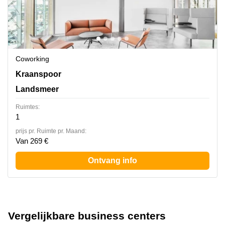
Coworking
Kraanspoor 50, Landsmeer
Kraanspoor
Landsmeer
Ruimtes:
1
prijs pr. Ruimte pr. Maand:
Van 269 €
Ontvang info
Vergelijkbare business centers