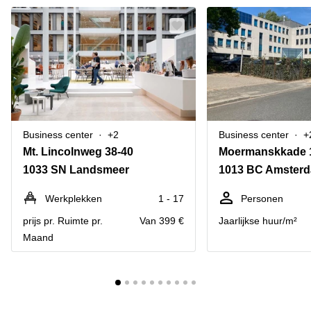
Business center
+2
Business center
+
Mt. Lincolnweg 38-40
Moermanskkade 
1033 SN Landsmeer
1013 BC Amster
Werkplekken
1 - 17
Personen
prijs pr. Ruimte pr.
Van 399 €
Jaarlijkse huur/m²
Maand