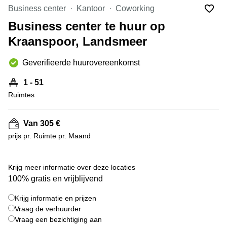
Bodegraven-
Business center
Kantoor
Coworking
Hengelo
Reeuwijk
Business center te huur op
Hilversum
Business
Kraanspoor, Landsmeer
center
Hoofddorp
Arnhem
Deventer
Geverifieerde huurovereenkomst
Business
center
Rotterdam
1 - 51
Amsterdam
Westpoort
Ruimtes
Tiel
Business
Tilburg
center
Van 305 €
Hilversum
Zwolle
prijs pr. Ruimte pr. Maand
Business
Amsterdam
center
Westpoort
+ 9 foto's
Den
Krijg meer informatie over deze locaties
Haag
100% gratis en vrijblijvend
Coworking
Krijg informatie en prijzen
space
Breda
Vraag de verhuurder
Vraag een bezichtiging aan
Coworking