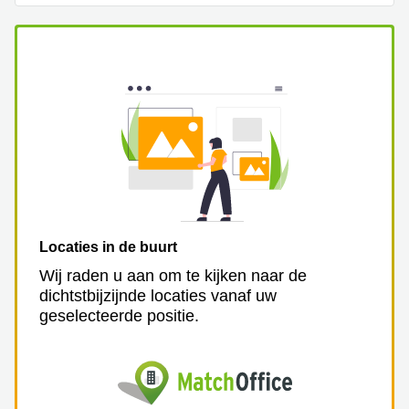
Arnhem
Kantoorruimte
in Arnhem
Coworking
space
Hilversum
Coworking
space
Zwolle
Coworking
Haarlem
Locaties in de buurt
Kantoor
Wij raden u aan om te kijken naar de
Huren
dichtstbijzijnde locaties vanaf uw
in
geselecteerde positie.
Hengelo
Bedrijfsruimte
Huren in
Nijmegen