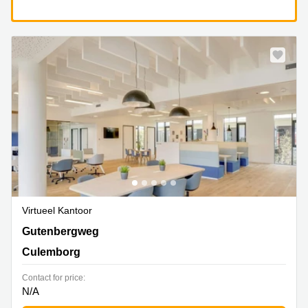
Virtueel Kantoor
Gutenbergweg 1, Culemborg
Gutenbergweg
Culemborg
Contact for price:
N/A