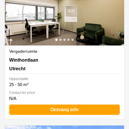
Vergaderruimte
Winthontlaan 200, Utrecht
Winthontlaan
Utrecht
Oppervlakte:
25 - 50 m²
Contact for price:
N/A
Ontvang info