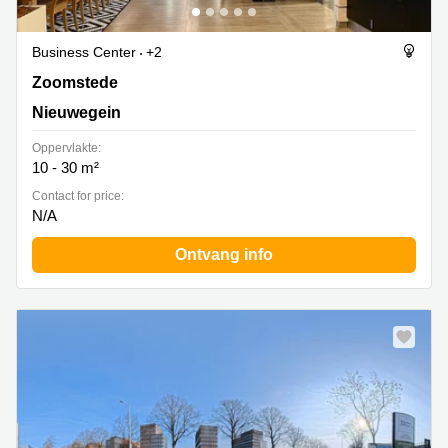
Business Center
+2
Zoomstede 13, Nieuwegein
Zoomstede
Nieuwegein
Oppervlakte:
10 - 30 m²
Contact for price:
N/A
Ontvang info