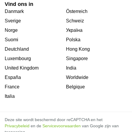
Vind ons in
Danmark
Österreich
Sverige
Schweiz
Norge
Україна
Suomi
Polska
Deutchland
Hong Kong
Luxembourg
Singapore
United Kingdom
India
España
Worldwide
France
Belgique
Italia
Deze site wordt beschermd door reCAPTCHA en het
Privacybeleid
en de
Servicevoorwaarden
van Google zijn van
toepassing.