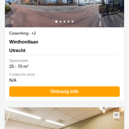
Coworking
+2
Winthontlaan 200, Utrecht
Winthontlaan
Utrecht
Oppervlakte:
25 - 70 m²
Contact for price:
N/A
Ontvang info