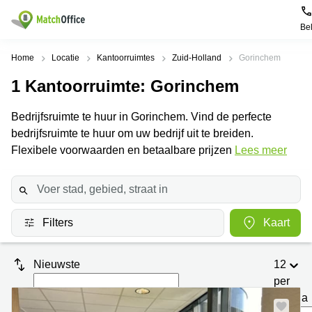
Be
Huren / Verhuren
Home
Locatie
Kantoorruimtes
Zuid-Holland
Gorinchem
1
Kantoorruimte
: Gorinchem
Help
Productpagina's
Populaire
Populaire
Steden
zoekopdrachten
Bedrijfsruimte te huur in Gorinchem. Vind de perfecte
Kantoorruimten
Over ons
bedrijfsruimte te huur om uw bedrijf uit te breiden.
Alkmaar
Kantoorruimte
Business
in Breda
Flexibele voorwaarden en betaalbare prijzen
Lees meer
Centers
Amsterdam
Voeg je kantoorruimte toe
Oost
Kantoor
Flexplekken
huren
Amsterdam
Bergen
Huurprijs
Coworking
Westpoort
op
Spaces
Zoom
Filters
Kaart
Bergen
Log in
Vergaderruimten
op
Kantoor
Zoom
huren
Virtueel
Nieuwste
12
Tiel
Kantoor
Amersfoort
per
Kantoor
pagina
Bedrijfsruimte
Breda
huren