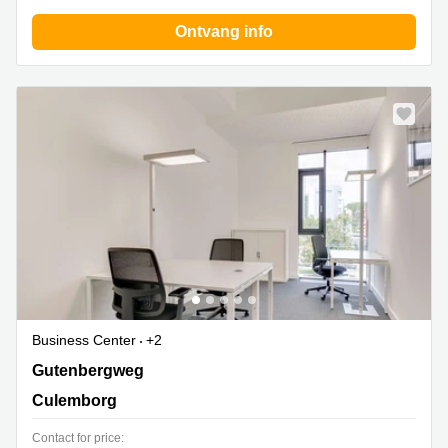
Ontvang info
Business Center
+2
Gutenbergweg 1, Culemborg
Gutenbergweg
Culemborg
Contact for price: