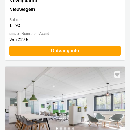
Nevelgaarde 8, Nieuwegein
Nevelgaarde
Nieuwegein
Ruimtes:
1 - 93
prijs pr. Ruimte pr. Maand:
Van 219 €
Ontvang info