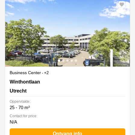
Business Center
+2
Winthontlaan 200, Utrecht
Winthontlaan
Utrecht
Oppervlakte:
25 - 70 m²
Contact for price:
N/A
Ontvang info