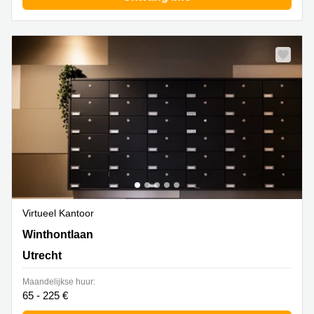
Virtueel Kantoor
Winthontlaan 200, Utrecht
Winthontlaan
Utrecht
Maandelijkse huur:
65 - 225 €