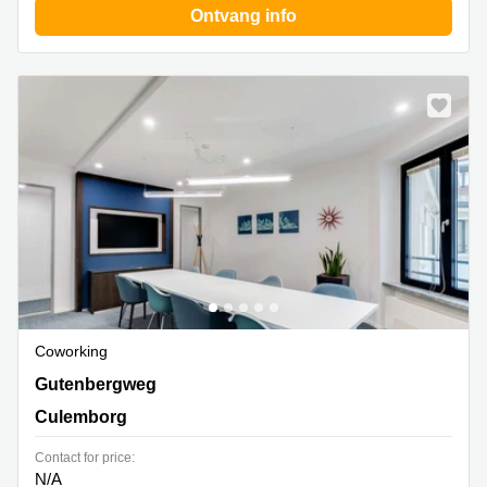
Ontvang info
Coworking
Gutenbergweg 1, Culemborg
Gutenbergweg
Culemborg
Contact for price:
N/A