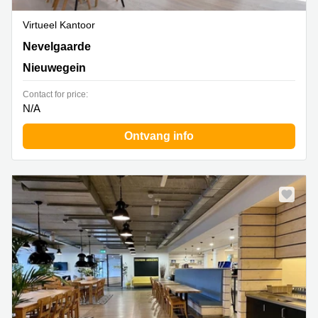
Virtueel Kantoor
Nevelgaarde 8, Nieuwegein
Nevelgaarde
Nieuwegein
Contact for price:
N/A
Ontvang info