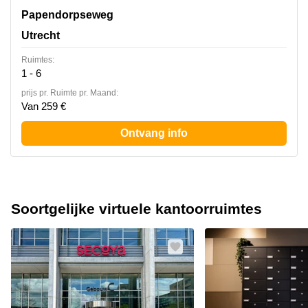
Papendorpseweg 75, Utrecht
Papendorpseweg
Utrecht
Ruimtes:
1 - 6
prijs pr. Ruimte pr. Maand:
Van 259 €
Ontvang info
Soortgelijke virtuele kantoorruimtes