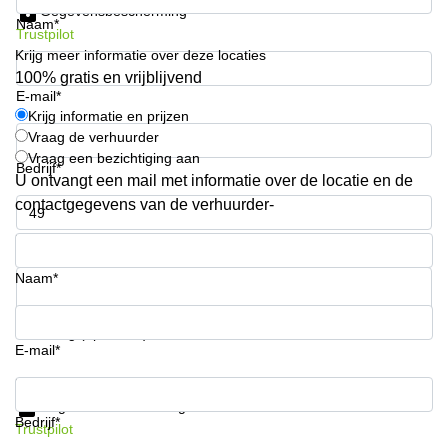
Gegevensbescherming
Arnhem
Naam*
Trustpilot
Kantoorruimte
Krijg meer informatie over deze locaties
in Arnhem
100% gratis en vrijblijvend
E-mail*
Coworking
Krijg informatie en prijzen
space
Vraag de verhuurder
Hilversum
Vraag een bezichtiging aan
Bedrijf*
Coworking
U ontvangt een mail met informatie over de locatie en de
space
contactgegevens van de verhuurder-
Zwolle
Telefoonnummer*
Coworking
Haarlem
Naam*
Kantoor
Huren
in
Uw vraag (optioneel)
Hengelo
E-mail*
Bedrijfsruimte
Krijg informatie en prijzen
Huren in
Gegevensbescherming
Nijmegen
Bedrijf*
Trustpilot