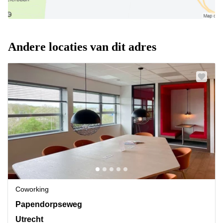
Andere locaties van dit adres
Coworking
Papendorpseweg 75, Utrecht
Papendorpseweg
Utrecht