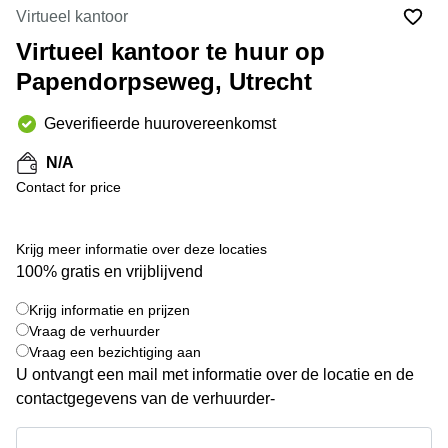
Bodegraven-
Virtueel kantoor
Hengelo
Reeuwijk
Virtueel kantoor te huur op
Hilversum
Business
Papendorpseweg, Utrecht
center
Hoofddorp
Arnhem
Deventer
Geverifieerde huurovereenkomst
Business
center
Rotterdam
N/A
Amsterdam
Westpoort
Contact for price
Tiel
Business
Tilburg
center
Krijg meer informatie over deze locaties
Hilversum
Zwolle
100% gratis en vrijblijvend
Business
Amsterdam
center
Westpoort
Krijg informatie en prijzen
+ 7 foto's
Den
Vraag de verhuurder
Haag
Vraag een bezichtiging aan
U ontvangt een mail met informatie over de locatie en de
Coworking
space
contactgegevens van de verhuurder-
Breda
Krijg informatie en prijzen
Coworking