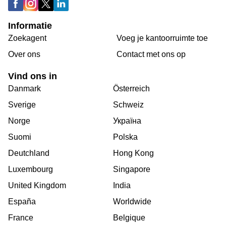
Informatie
Zoekagent
Voeg je kantoorruimte toe
Over ons
Сontact met ons op
Vind ons in
Danmark
Österreich
Sverige
Schweiz
Norge
Україна
Suomi
Polska
Deutchland
Hong Kong
Luxembourg
Singapore
United Kingdom
India
España
Worldwide
France
Belgique