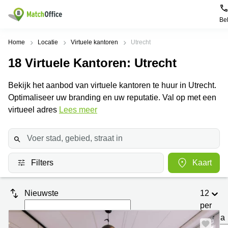
Be
Huren / Verhuren
Home
Locatie
Virtuele kantoren
Utrecht
18
Virtuele Kantoren
: Utrecht
Help
Productpagina's
Populaire
Populaire
Steden
zoekopdrachten
Bekijk het aanbod van virtuele kantoren te huur in Utrecht.
Kantoorruimten
Over ons
Optimaliseer uw branding en uw reputatie. Val op met een
Alkmaar
Kantoorruimte
Business
in Breda
virtueel adres
Lees meer
Centers
Amsterdam
Voeg je kantoorruimte toe
Oost
Kantoor
Flexplekken
huren
Amsterdam
Bergen
Huurprijs
Coworking
Westpoort
op
Spaces
Zoom
Filters
Kaart
Bergen
Log in
Vergaderruimten
op
Kantoor
Zoom
huren
Virtueel
Nieuwste
12
Tiel
Kantoor
Amersfoort
per
Kantoor
pagina
Bedrijfsruimte
Breda
huren