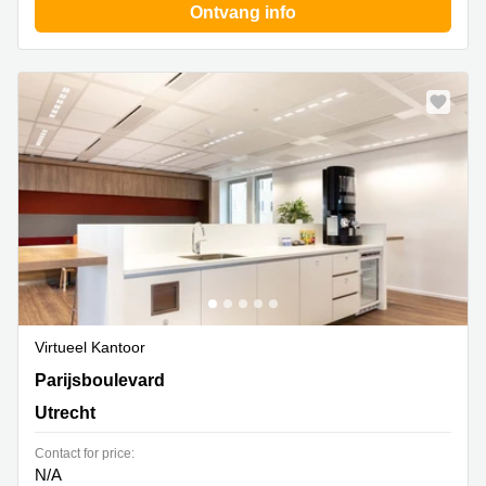
Ontvang info
Virtueel Kantoor
Parijsboulevard 209, Utrecht
Parijsboulevard
Utrecht
Contact for price:
N/A