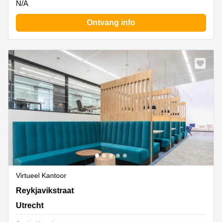
N/A
Ontvang info
Virtueel Kantoor
Reykjavikstraat 1, Utrecht
Reykjavikstraat
Utrecht