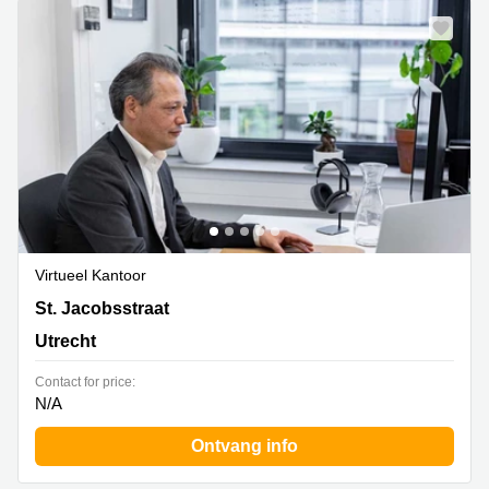
Virtueel Kantoor
St. Jacobsstraat 123- 135, Utrecht
St. Jacobsstraat
Utrecht
Contact for price:
N/A
Ontvang info