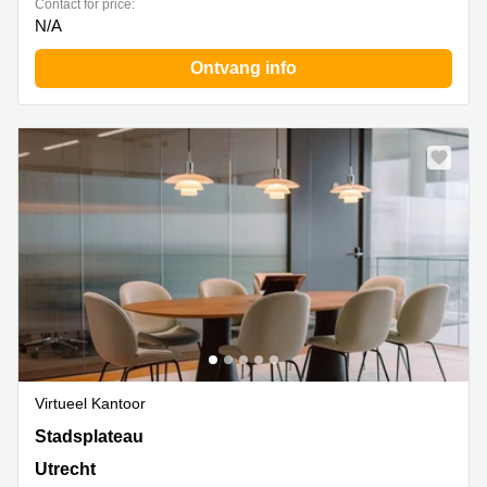
Contact for price:
N/A
Ontvang info
Virtueel Kantoor
Stadsplateau 27-29, Utrecht
Stadsplateau
Utrecht