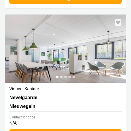
Virtueel Kantoor
Nevelgaarde 8, Nieuwegein
Nevelgaarde
Nieuwegein
Contact for price:
N/A