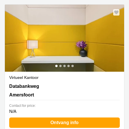
Virtueel Kantoor
Databankweg 26, Amersfoort
Databankweg
Amersfoort
Contact for price:
N/A
Ontvang info