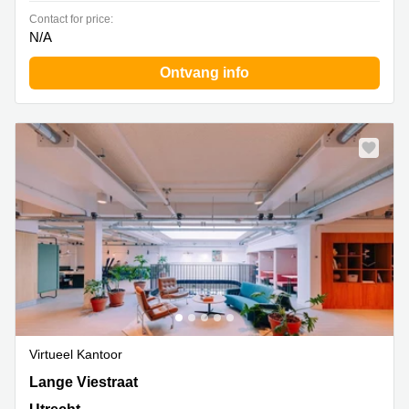
Contact for price:
N/A
Ontvang info
Virtueel Kantoor
Lange Viestraat 2b, Utrecht
Lange Viestraat