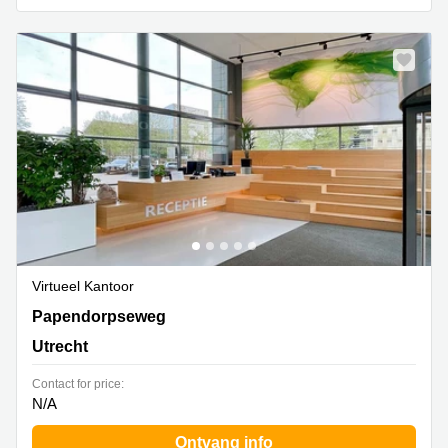
Virtueel Kantoor
Papendorpseweg 75, Utrecht
Papendorpseweg
Utrecht
Contact for price:
N/A
Ontvang info