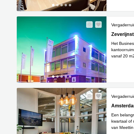
Vergaderru
Zeverijnstr
Zeverijnst
Het Busines
kantoorruimt
vanaf 20 m2 
verdieping
.
Vergaderru
Amsterdam
Amsterda
Een belangr
kwartaal of
van Meettin