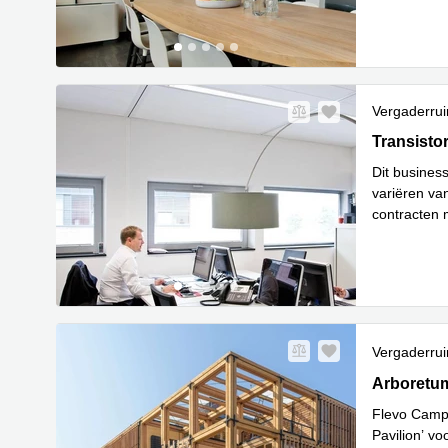
Lees meer
Vergaderru
Transistors
Transistor
Dit business
variëren va
contracten 
L
huurde
...
Vergaderru
Arboretum 
Arboretum
Flevo Campu
Pavilion’ vo