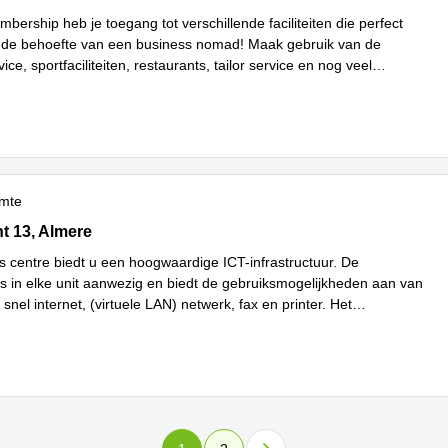
ership heb je toegang tot verschillende faciliteiten die perfect
 de behoefte van een business nomad! Maak gebruik van de
vice, sportfaciliteiten, restaurants, tailor service en nog veel
es meer
imte
 13-10, Almere
t 13, Almere
s centre biedt u een hoogwaardige ICT-infrastructuur. De
is in elke unit aanwezig en biedt de gebruiksmogelijkheden aan van
, snel internet, (virtuele LAN) netwerk, fax en printer. Het
Lees meer
nt
...