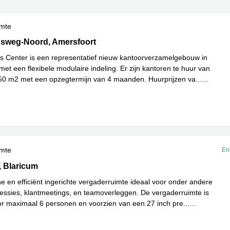
imte
sweg Noord 60-99, Amersfoort
dsweg-Noord, Amersfoort
s Center is een representatief nieuw kantoorverzamelgebouw in
et een flexibele modulaire indeling. Er zijn kantoren te huur van
50 m2 met een opzegtermijn van 4 maanden. Huurprijzen va
...
imte
En
20b, Blaricum
, Blaricum
 en efficiënt ingerichte vergaderruimte ideaal voor onder andere
essies, klantmeetings, en teamoverleggen. De vergaderruimte is
or maximaal 6 personen en voorzien van een 27 inch pre
...