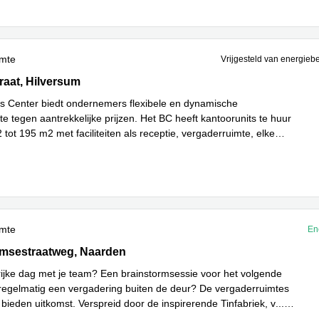
imte
Vrijgesteld van energieb
aat 6, Hilversum
raat, Hilversum
s Center biedt ondernemers flexibele en dynamische
e tegen aantrekkelijke prijzen. Het BC heeft kantoorunits te huur
tot 195 m2 met faciliteiten als receptie, vergaderruimte, elke
Lees meer
..
imte
En
sestraatweg 5, Naarden
msestraatweg, Naarden
ijke dag met je team? Een brainstormsessie voor het volgende
 regelmatig een vergadering buiten de deur? De vergaderruimtes
 bieden uitkomst. Verspreid door de inspirerende Tinfabriek, v
...