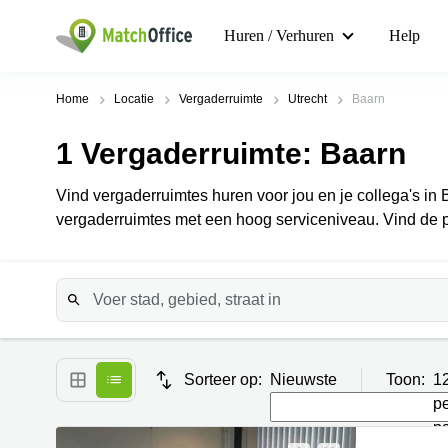
Huren / Verhuren
Help
Home
Locatie
Vergaderruimte
Utrecht
Baarn
1
Vergaderruimte
: Baarn
Vind vergaderruimtes huren voor jou en je collega's in B
vergaderruimtes met een hoog serviceniveau. Vind de p
Sorteer op:
Nieuwste
Toon:
1
p
p