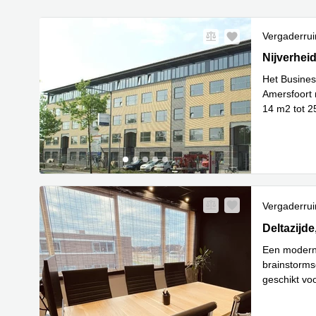
Vergaderru
Nijverheid
Nijverhei
Het Busines
Amersfoort m
14 m2 tot 2
Lees meer
Vergaderru
Deltazijde 
Deltazijde
Een moderne
brainstorms
geschikt vo
Lees meer