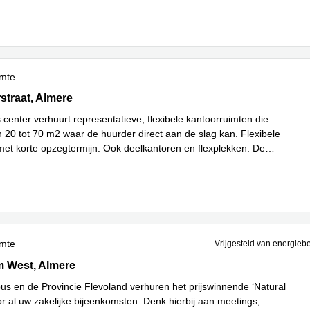
imte
traat 31, Almere
straat, Almere
 center verhuurt representatieve, flexibele kantoorruimten die
n 20 tot 70 m2 waar de huurder direct aan de slag kan. Flexibele
met korte opzegtermijn. Ook deelkantoren en flexplekken. De
ees meer
imte
Vrijgesteld van energieb
West, Almere
 West, Almere
s en de Provincie Flevoland verhuren het prijswinnende ‘Natural
or al uw zakelijke bijeenkomsten. Denk hierbij aan meetings,