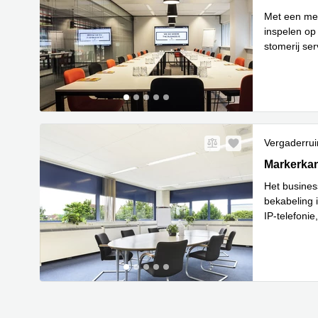
Met een memb
inspelen op
stomerij ser
Le
meer!
...
Vergaderru
Markerkant
Markerkan
Het busines
bekabeling 
IP-telefonie
kantorence