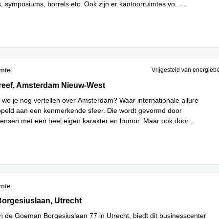
s, symposiums, borrels etc. Ook zijn er kantoorruimtes vo
...
imte
Vrijgesteld van energieb
eef 47, Amsterdam Nieuw-West
reef, Amsterdam Nieuw-West
we je nog vertellen over Amsterdam? Waar internationale allure
peld aan een kenmerkende sfeer. Die wordt gevormd door
nsen met een heel eigen karakter en humor. Maar ook door
s meer
imte
gesiuslaan 77, Utrecht
rgesiuslaan, Utrecht
 de Goeman Borgesiuslaan 77 in Utrecht, biedt dit businesscenter