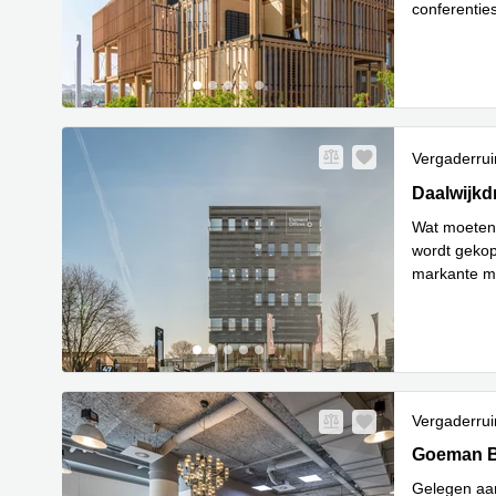
conferentie
Lees meer
Vergaderru
Daalwijkdr
Daalwijkd
Wat moeten 
wordt gekop
markante me
Lee
eeuw
...
Vergaderru
Goeman Bor
Goeman Bo
Gelegen aan