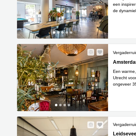
een inspire
de dynamiek
Lees meer
Vergaderru
Nieuw
Amsterdams
Amsterdam
Een warme, 
Utrecht voo
ongeveer 35
Le
station
...
Vergaderru
Leidseveer
Leidsevee