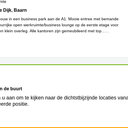
imte
Dijk 4d, Baarn
 Dijk, Baarn
ouw in een business park aan de A1. Mooie entree met bemande
leurrijke open werkruimte/business lounge op de eerste etage voor
en klein overleg. Alle kantoren zijn gemeubileerd met top
...
in de buurt
 u aan om te kijken naar de dichtstbijzijnde locaties van
erde positie.