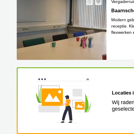
Vergaderru
Baarnsche 
Baarnsche
Modern geb
receptie. K
flexwerken 
Lees meer
Locaties 
Wij raden
geselecte