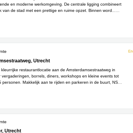
rende en moderne werkomgeving. De centrale ligging combineert
 van de stad met een prettige en ruime opzet. Binnen word
...
imte
En
estraatweg 374, Utrecht
sestraatweg, Utrecht
kleurrijke restaurantlocatie aan de Amsterdamsestraatweg in
r vergaderingen, borrels, diners, workshops en kleine events tot
 personen. Makkelijk aan te rijden en parkeren in de buurt, NS
es meer
imte
 2-10, Utrecht
r, Utrecht