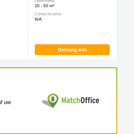
Oppervlakte:
20 - 50 m²
Contact for price:
N/A
Ontvang info
af uw