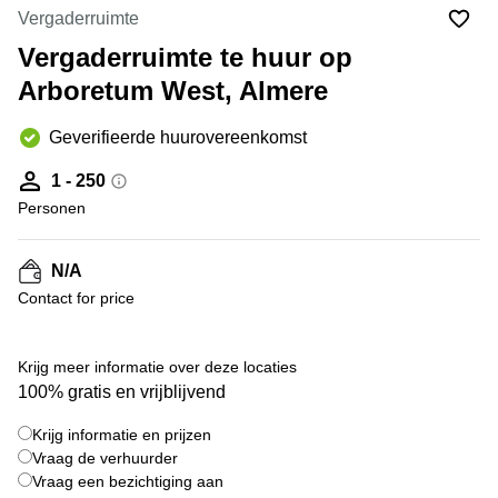
Bodegraven-
Vergaderruimte
Hengelo
Reeuwijk
Vergaderruimte te huur op
Hilversum
Business
Arboretum West, Almere
center
Hoofddorp
Arnhem
Deventer
Geverifieerde huurovereenkomst
Business
center
Rotterdam
1 - 250
Amsterdam
Westpoort
Personen
Tiel
Business
Tilburg
center
N/A
Hilversum
Zwolle
Contact for price
Business
Amsterdam
center
Westpoort
+ 5 foto's
Den
Krijg meer informatie over deze locaties
Haag
100% gratis en vrijblijvend
Coworking
Krijg informatie en prijzen
space
Breda
Vraag de verhuurder
Vraag een bezichtiging aan
Coworking