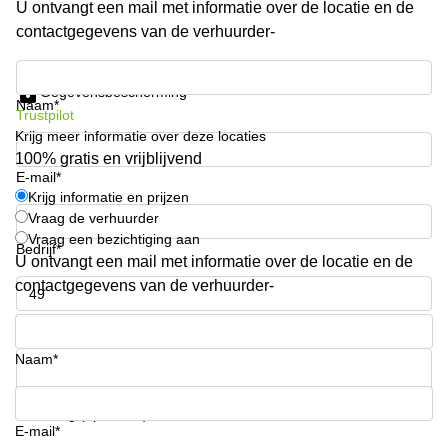
U ontvangt een mail met informatie over de locatie en de
Arnhem
contactgegevens van de verhuurder-
Kantoorruimte
in Arnhem
Krijg informatie en prijzen
Gegevensbescherming
Coworking
Naam*
Trustpilot
space
Krijg meer informatie over deze locaties
Hilversum
100% gratis en vrijblijvend
Coworking
E-mail*
space
Krijg informatie en prijzen
Zwolle
Vraag de verhuurder
Vraag een bezichtiging aan
Coworking
Bedrijf*
Haarlem
U ontvangt een mail met informatie over de locatie en de
contactgegevens van de verhuurder-
Kantoor
Huren
Telefoonnummer*
in
Hengelo
Naam*
Bedrijfsruimte
Huren in
Uw vraag (optioneel)
Nijmegen
E-mail*