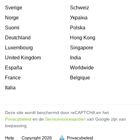
Sverige
Schweiz
Norge
Україна
Suomi
Polska
Deutchland
Hong Kong
Luxembourg
Singapore
United Kingdom
India
España
Worldwide
France
Belgique
Italia
Deze site wordt beschermd door reCAPTCHA en het
Privacybeleid
en de
Servicevoorwaarden
van Google zijn van
toepassing.
Help
Copyright
2026
Privacybeleid