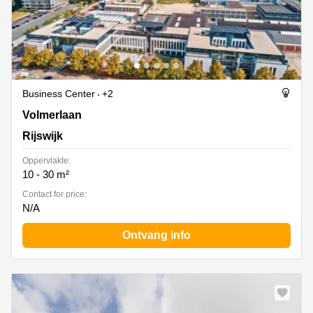
Business Center
+2
Volmerlaan 5, Rijswijk
Volmerlaan
Rijswijk
Oppervlakte:
10 - 30 m²
Contact for price:
N/A
Ontvang info