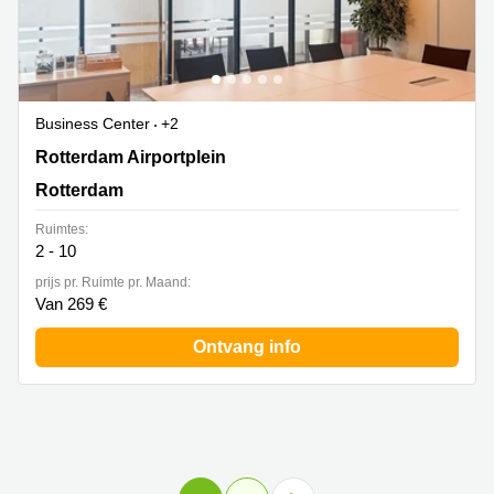
Business Center
+2
Rotterdam Airportplein 22,1ste verdieping, Rotterdam
Rotterdam Airportplein
Rotterdam
Ruimtes:
2 - 10
prijs pr. Ruimte pr. Maand:
Van 269 €
Ontvang info