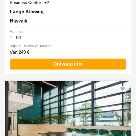
Business Center
+2
Lange Kleiweg 40, Rijswijk
Lange Kleiweg
Rijswijk
Ruimtes:
1 - 54
prijs pr. Ruimte pr. Maand:
Van 249 €
Ontvang info