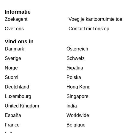
Informatie
Zoekagent
Voeg je kantoorruimte toe
Over ons
Сontact met ons op
Vind ons in
Danmark
Österreich
Sverige
Schweiz
Norge
Україна
Suomi
Polska
Deutchland
Hong Kong
Luxembourg
Singapore
United Kingdom
India
España
Worldwide
France
Belgique