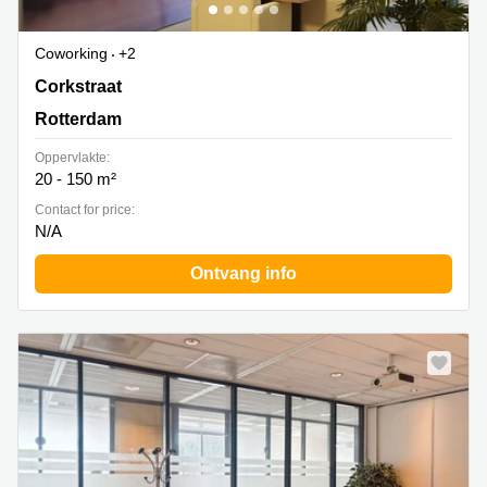
Coworking
+2
Corkstraat 46, Rotterdam
Corkstraat
Rotterdam
Oppervlakte:
20 - 150 m²
Contact for price:
N/A
Ontvang info