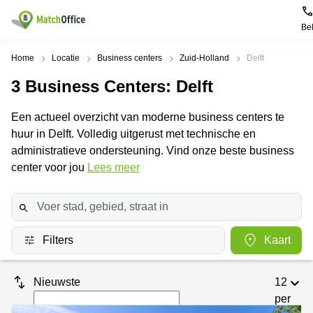
Be
Huren / Verhuren
Home
Locatie
Business centers
Zuid-Holland
Delft
3
Business Centers
: Delft
Help
Productpagina's
Populaire
Populaire
Steden
zoekopdrachten
Een actueel overzicht van moderne business centers te
Kantoorruimten
Over ons
huur in Delft. Volledig uitgerust met technische en
Alkmaar
Kantoorruimte
Business
in Breda
administratieve ondersteuning. Vind onze beste business
Centers
Amsterdam
Voeg je kantoorruimte toe
center voor jou
Lees meer
Oost
Kantoor
Flexplekken
huren
Amsterdam
Bergen
Huurprijs
Coworking
Westpoort
op
Spaces
Zoom
Bergen
Log in
Filters
Kaart
Vergaderruimten
op
Kantoor
Zoom
huren
Virtueel
Tiel
Kantoor
Amersfoort
Nieuwste
12
Kantoor
per
Bedrijfsruimte
Breda
huren