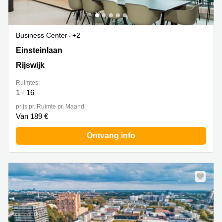
Business Center
+2
Einsteinlaan 28, Rijswijk
Einsteinlaan
Rijswijk
Ruimtes:
1 - 16
prijs pr. Ruimte pr. Maand:
Van 189 €
Ontvang info