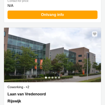
Contact for price:
N/A
Ontvang info
Coworking
+2
Laan van Vredenoord 33, Rijswijk
Laan van Vredenoord
Rijswijk