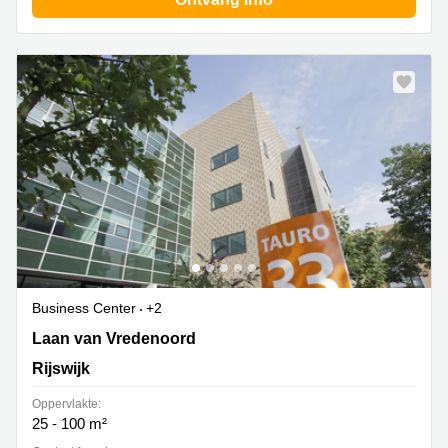
Business Center
+2
Laan van Vredenoord 33, Rijswijk
Laan van Vredenoord
Rijswijk
Oppervlakte:
25 - 100 m²