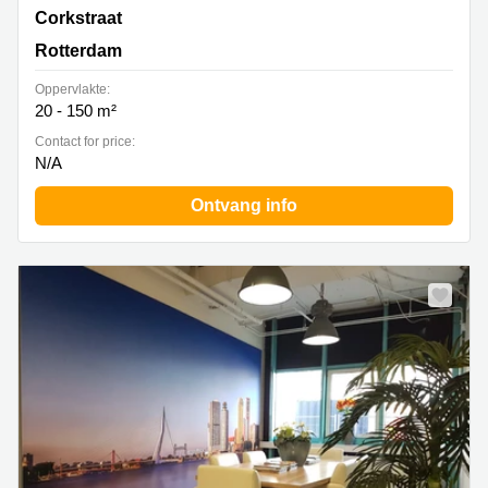
Corkstraat 46, Rotterdam
Corkstraat
Rotterdam
Oppervlakte:
20 - 150 m²
Contact for price:
N/A
Ontvang info