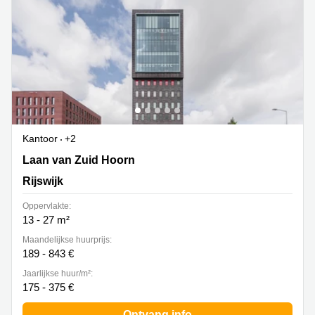
Kantoor
+2
Laan van Zuid Hoorn 70, Rijswijk
Laan van Zuid Hoorn
Rijswijk
Oppervlakte:
13 - 27 m²
Maandelijkse huurprijs:
189 - 843 €
Jaarlijkse huur/m²:
175 - 375 €
Ontvang info