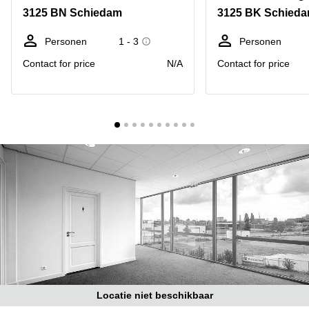
Bodegraven-
3125 BN Schiedam
3125 BK Schied
Hengelo
Reeuwijk
Hilversum
Business
Personen
1 - 3
Personen
center
Hoofddorp
Contact for price
N/A
Contact for price
Arnhem
Deventer
Business
center
Rotterdam
Amsterdam
Westpoort
Tiel
Business
Tilburg
center
Hilversum
Zwolle
Business
Amsterdam
center
Westpoort
Den
Haag
Coworking
space
Breda
Locatie niet beschikbaar
Coworking