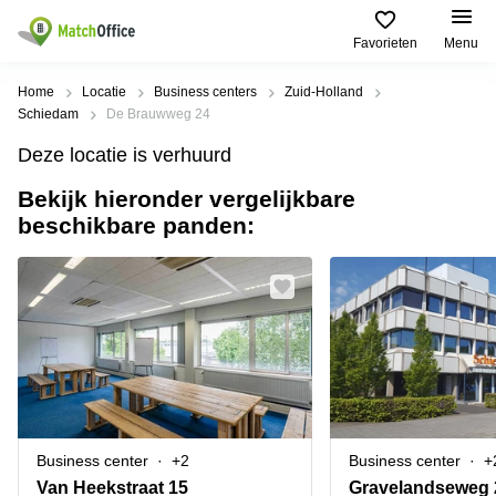
Favorieten
Menu
Huren / Verhuren
Home
Locatie
Business centers
Zuid-Holland
Schiedam
De Brauwweg 24
Help
Productpagina's
Populaire
Populaire
Deze locatie is verhuurd
Steden
zoekopdrachten
Kantoorruimten
Bekijk hieronder vergelijkbare
Over ons
Alkmaar
Kantoorruimte
beschikbare panden:
Business
in Breda
Centers
Amsterdam
Voeg je kantoorruimte toe
Oost
Kantoor
Flexplekken
huren
Amsterdam
Bergen
Huurprijs
Coworking
Westpoort
op
Spaces
Zoom
Bergen
Log in
Vergaderruimten
op
Kantoor
Zoom
huren
Virtueel
Tiel
Kantoor
Amersfoort
Business center
+2
Business center
+
Kantoor
Bedrijfsruimte
Breda
huren
Van Heekstraat 15
Gravelandseweg 