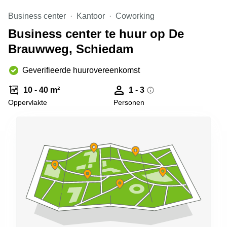
Arnhem
Business center
Kantoor
Coworking
Kantoorruimte
Business center te huur op De
in Arnhem
Brauwweg, Schiedam
Coworking
space
Hilversum
Geverifieerde huurovereenkomst
Coworking
10 - 40 m²
1 - 3
space
Oppervlakte
Personen
Zwolle
Coworking
Haarlem
Kantoor
Huren
in
Hengelo
Bedrijfsruimte
Huren in
Nijmegen