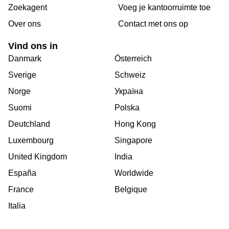
Zoekagent
Voeg je kantoorruimte toe
Over ons
Сontact met ons op
Vind ons in
Danmark
Österreich
Sverige
Schweiz
Norge
Україна
Suomi
Polska
Deutchland
Hong Kong
Luxembourg
Singapore
United Kingdom
India
España
Worldwide
France
Belgique
Italia