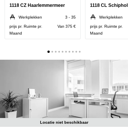
Bodegraven-
1118 CZ Haarlemmermeer
1118 CL Schiphol
Hengelo
Reeuwijk
Hilversum
Business
Werkplekken
3 - 35
Werkplekken
center
Hoofddorp
prijs pr. Ruimte pr.
Van 375 €
prijs pr. Ruimte pr.
Arnhem
Maand
Maand
Deventer
Business
center
Rotterdam
Amsterdam
Westpoort
Tiel
Business
Tilburg
center
Hilversum
Zwolle
Business
Amsterdam
center
Westpoort
Den
Haag
Coworking
space
Breda
Locatie niet beschikbaar
Coworking