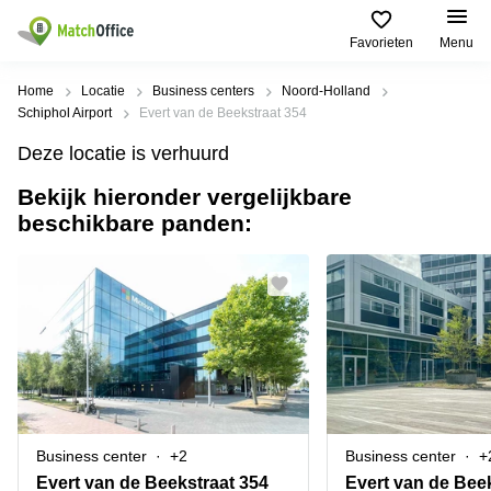
Favorieten
Menu
Huren / Verhuren
Home
Locatie
Business centers
Noord-Holland
Schiphol Airport
Evert van de Beekstraat 354
Help
Productpagina's
Populaire
Populaire
Deze locatie is verhuurd
Steden
zoekopdrachten
Kantoorruimten
Bekijk hieronder vergelijkbare
Over ons
Alkmaar
Kantoorruimte
beschikbare panden:
Business
in Breda
Centers
Amsterdam
Voeg je kantoorruimte toe
Oost
Kantoor
Flexplekken
huren
Amsterdam
Bergen
Huurprijs
Coworking
Westpoort
op
Spaces
Zoom
Bergen
Log in
Vergaderruimten
op
Kantoor
Zoom
huren
Virtueel
Tiel
Kantoor
Amersfoort
Business center
+2
Business center
+
Kantoor
Bedrijfsruimte
Breda
huren
Evert van de Beekstraat 354