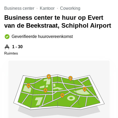
Arnhem
Business center
Kantoor
Coworking
Kantoorruimte
Business center te huur op Evert
in Arnhem
van de Beekstraat, Schiphol Airport
Coworking
space
Hilversum
Geverifieerde huurovereenkomst
Coworking
1 - 30
space
Ruimtes
Zwolle
Coworking
Haarlem
Kantoor
Huren
in
Hengelo
Bedrijfsruimte
Huren in
Nijmegen