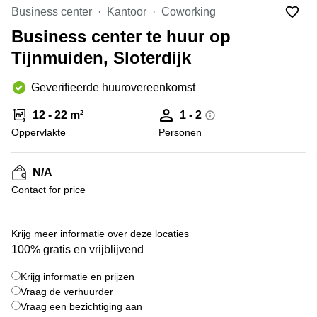
Bodegraven-
Business center
Kantoor
Coworking
Hengelo
Reeuwijk
Business center te huur op
Hilversum
Business
Tijnmuiden, Sloterdijk
center
Hoofddorp
Arnhem
Deventer
Geverifieerde huurovereenkomst
Business
center
Rotterdam
12 - 22 m²
1 - 2
Amsterdam
Westpoort
Oppervlakte
Personen
Tiel
Business
Tilburg
center
N/A
Hilversum
Zwolle
Contact for price
Business
Amsterdam
center
Westpoort
+ 5 foto's
Den
Krijg meer informatie over deze locaties
Haag
100% gratis en vrijblijvend
Coworking
Krijg informatie en prijzen
space
Breda
Vraag de verhuurder
Vraag een bezichtiging aan
Coworking