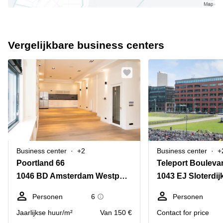
Vergelijkbare business centers
Business center
+2
Business center
+
Poortland 66
Teleport Bouleva
1046 BD Amsterdam Westpoort
1043 EJ Sloterdij
Personen
6
Personen
Jaarlijkse huur/m²
Van 150 €
Contact for price