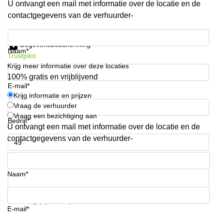
U ontvangt een mail met informatie over de locatie en de
Arnhem
contactgegevens van de verhuurder-
Kantoorruimte
in Arnhem
Krijg informatie en prijzen
Gegevensbescherming
Coworking
Naam*
Trustpilot
space
Krijg meer informatie over deze locaties
Hilversum
100% gratis en vrijblijvend
Coworking
E-mail*
space
Krijg informatie en prijzen
Zwolle
Vraag de verhuurder
Vraag een bezichtiging aan
Coworking
Bedrijf*
Haarlem
U ontvangt een mail met informatie over de locatie en de
contactgegevens van de verhuurder-
Kantoor
Huren
Telefoonnummer*
in
Hengelo
Naam*
Bedrijfsruimte
Huren in
Uw vraag (optioneel)
Nijmegen
E-mail*