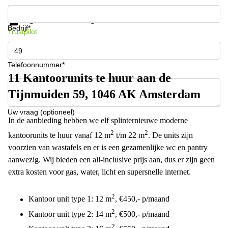
Krijg informatie en prijzen
Gegevensbescherming
Bedrijf*
Trustpilot
Telefoonnummer*
11 Kantoorunits te huur aan de
Tijnmuiden 59, 1046 AK Amsterdam
Uw vraag (optioneel)
In de aanbieding hebben we elf splinternieuwe moderne
2
2
kantoorunits te huur vanaf 12 m
t/m 22 m
. De units zijn
voorzien van wastafels en er is een gezamenlijke wc en pantry
aanwezig. Wij bieden een all-inclusive prijs aan, dus er zijn geen
extra kosten voor gas, water, licht en supersnelle internet.
2
Kantoor unit type 1: 12 m
, €450,- p/maand
2
Kantoor unit type 2: 14 m
, €500,- p/maand
2