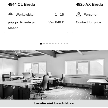
Bodegraven-
4844 CL Breda
4825 AX Breda
Hengelo
Reeuwijk
Hilversum
Business
Werkplekken
1 - 15
Personen
center
Hoofddorp
prijs pr. Ruimte pr.
Van 840 €
Contact for price
Arnhem
Maand
Deventer
Business
center
Rotterdam
Amsterdam
Westpoort
Tiel
Business
Tilburg
center
Hilversum
Zwolle
Business
Amsterdam
center
Westpoort
Den
Haag
Coworking
space
Breda
Locatie niet beschikbaar
Coworking