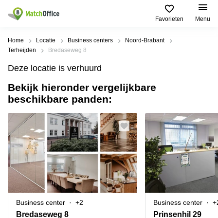
Favorieten
Menu
Huren / Verhuren
Home
Locatie
Business centers
Noord-Brabant
Terheijden
Bredaseweg 8
Help
Productpagina's
Populaire
Populaire
Deze locatie is verhuurd
Steden
zoekopdrachten
Kantoorruimten
Bekijk hieronder vergelijkbare
Over ons
Alkmaar
Kantoorruimte
beschikbare panden:
Business
in Breda
Centers
Amsterdam
Voeg je kantoorruimte toe
Oost
Kantoor
Flexplekken
huren
Amsterdam
Bergen
Huurprijs
Coworking
Westpoort
op
Spaces
Zoom
Bergen
Log in
Vergaderruimten
op
Kantoor
Zoom
huren
Virtueel
Tiel
Kantoor
Amersfoort
Business center
+2
Business center
+
Kantoor
Bedrijfsruimte
Breda
huren
Bredaseweg 8
Prinsenhil 29