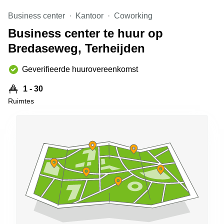
Arnhem
Business center
Kantoor
Coworking
Kantoorruimte
Business center te huur op
in Arnhem
Bredaseweg, Terheijden
Coworking
space
Hilversum
Geverifieerde huurovereenkomst
Coworking
1 - 30
space
Ruimtes
Zwolle
Coworking
Haarlem
Kantoor
Huren
in
Hengelo
Bedrijfsruimte
Huren in
Nijmegen