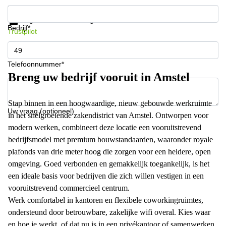
Krijg informatie en prijzen
Gegevensbescherming
Bedrijf*
Trustpilot
Telefoonnummer*
Breng uw bedrijf vooruit in Amstel
Stap binnen in een hoogwaardige, nieuw gebouwde werkruimte
Uw vraag (optioneel)
in het snelgroeiende zakendistrict van Amstel. Ontworpen voor
modern werken, combineert deze locatie een vooruitstrevend
bedrijfsmodel met premium bouwstandaarden, waaronder royale
plafonds van drie meter hoog die zorgen voor een heldere, open
omgeving. Goed verbonden en gemakkelijk toegankelijk, is het
een ideale basis voor bedrijven die zich willen vestigen in een
vooruitstrevend commercieel centrum.
Werk comfortabel in kantoren en flexibele coworkingruimtes,
ondersteund door betrouwbare, zakelijke wifi overal. Kies waar
en hoe je werkt, of dat nu is in een privékantoor of samenwerken