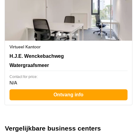
Virtueel Kantoor
H.J.E. Wenckebachweg 252, Watergraafsmeer
H.J.E. Wenckebachweg
Watergraafsmeer
Contact for price:
N/A
Ontvang info
Vergelijkbare business centers