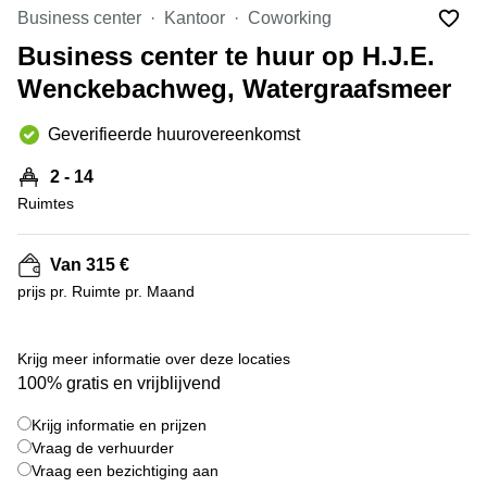
Bodegraven-
Business center
Kantoor
Coworking
Hengelo
Reeuwijk
Business center te huur op H.J.E.
Hilversum
Business
Wenckebachweg, Watergraafsmeer
center
Hoofddorp
Arnhem
Deventer
Geverifieerde huurovereenkomst
Business
center
Rotterdam
2 - 14
Amsterdam
Westpoort
Ruimtes
Tiel
Business
Tilburg
center
Van 315 €
Hilversum
Zwolle
prijs pr. Ruimte pr. Maand
Business
Amsterdam
center
Westpoort
+ 4 foto's
Den
Krijg meer informatie over deze locaties
Haag
100% gratis en vrijblijvend
Coworking
Krijg informatie en prijzen
space
Breda
Vraag de verhuurder
Vraag een bezichtiging aan
Coworking