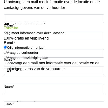
U ontvangt een mail met informatie over de locatie en de
Arnhem
contactgegevens van de verhuurder-
Kantoorruimte
in Arnhem
Krijg informatie en prijzen
Gegevensbescherming
Coworking
Naam*
Trustpilot
space
Krijg meer informatie over deze locaties
Hilversum
100% gratis en vrijblijvend
Coworking
E-mail*
space
Krijg informatie en prijzen
Zwolle
Vraag de verhuurder
Vraag een bezichtiging aan
Coworking
Bedrijf*
Haarlem
U ontvangt een mail met informatie over de locatie en de
contactgegevens van de verhuurder-
Kantoor
Huren
Telefoonnummer*
in
Hengelo
Naam*
Bedrijfsruimte
Huren in
Uw vraag (optioneel)
Nijmegen
E-mail*