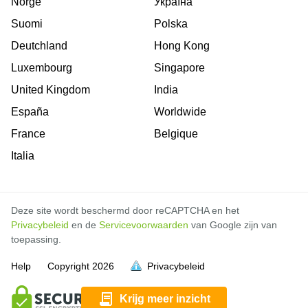
Norge
Україна
Suomi
Polska
Deutchland
Hong Kong
Luxembourg
Singapore
United Kingdom
India
España
Worldwide
France
Belgique
Italia
Deze site wordt beschermd door reCAPTCHA en het
Privacybeleid
en de
Servicevoorwaarden
van Google zijn van
toepassing.
Help
Copyright
2026
Privacybeleid
vol is
vol is
vol is
vol is
vol is
vol is
vol is
vol is
vol is
vol is
vol is
vol is
Krijg meer inzicht