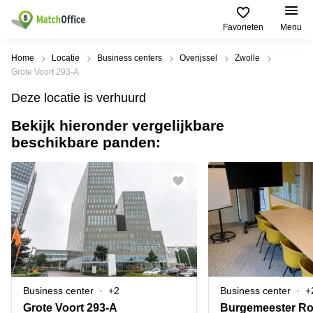
Favorieten
Menu
Huren / Verhuren
Home
Locatie
Business centers
Overijssel
Zwolle
Grote Voort 293-A
Help
Productpagina's
Populaire
Populaire
Deze locatie is verhuurd
Steden
zoekopdrachten
Kantoorruimten
Bekijk hieronder vergelijkbare
Over ons
Alkmaar
Kantoorruimte
beschikbare panden:
Business
in Breda
Centers
Amsterdam
Voeg je kantoorruimte toe
Oost
Kantoor
Flexplekken
huren
Amsterdam
Bergen
Huurprijs
Coworking
Westpoort
op
Spaces
Zoom
Bergen
Log in
Vergaderruimten
op
Kantoor
Zoom
huren
Virtueel
Tiel
Kantoor
Amersfoort
Business center
+2
Business center
+
Kantoor
Bedrijfsruimte
Breda
huren
Grote Voort 293-A
Burgemeester Ro