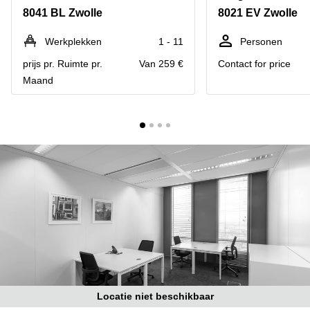
Bodegraven-
8041 BL Zwolle
8021 EV Zwolle
Hengelo
Reeuwijk
Hilversum
Business
Werkplekken
1 - 11
Personen
center
Hoofddorp
prijs pr. Ruimte pr.
Van 259 €
Contact for price
Arnhem
Maand
Deventer
Business
center
Rotterdam
Amsterdam
Westpoort
Tiel
Business
Tilburg
center
Hilversum
Zwolle
Business
Amsterdam
center
Westpoort
Den
Haag
Coworking
space
Breda
Locatie niet beschikbaar
Coworking