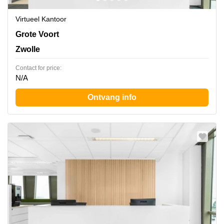
Virtueel Kantoor
Grote Voort 293-A, Zwolle
Grote Voort
Zwolle
Contact for price:
N/A
Ontvang info