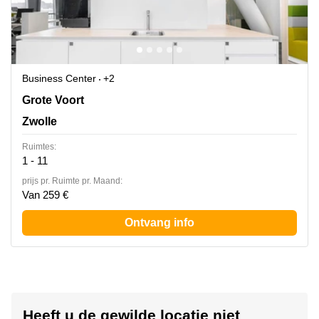
Business Center
+2
Grote Voort 293-A, Zwolle
Grote Voort
Zwolle
Ruimtes:
1 - 11
prijs pr. Ruimte pr. Maand:
Van 259 €
Ontvang info
Heeft u de gewilde locatie niet