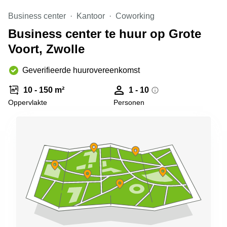
Arnhem
Business center
Kantoor
Coworking
Kantoorruimte
Business center te huur op Grote
in Arnhem
Voort, Zwolle
Coworking
space
Hilversum
Geverifieerde huurovereenkomst
Coworking
10 - 150 m²
1 - 10
space
Oppervlakte
Personen
Zwolle
Coworking
Haarlem
Kantoor
Huren
in
Hengelo
Bedrijfsruimte
Huren in
Nijmegen