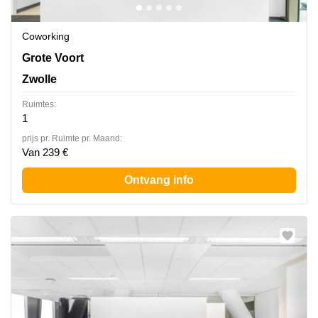
Coworking
Grote Voort 293-A, Zwolle
Grote Voort
Zwolle
Ruimtes:
1
prijs pr. Ruimte pr. Maand:
Van 239 €
Ontvang info