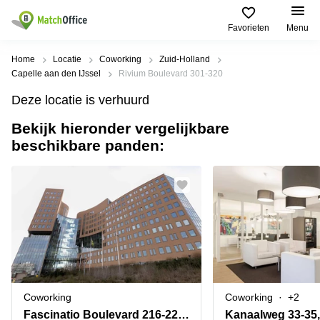
Favorieten
Menu
Huren / Verhuren
Home
Locatie
Coworking
Zuid-Holland
Capelle aan den IJssel
Rivium Boulevard 301-320
Help
Productpagina's
Populaire
Populaire
Deze locatie is verhuurd
Steden
zoekopdrachten
Kantoorruimten
Bekijk hieronder vergelijkbare
Over ons
Alkmaar
Kantoorruimte
beschikbare panden:
Business
in Breda
Centers
Amsterdam
Voeg je kantoorruimte toe
Oost
Kantoor
Flexplekken
huren
Amsterdam
Bergen
Huurprijs
Coworking
Westpoort
op
Spaces
Zoom
Bergen
Log in
Vergaderruimten
op
Kantoor
Zoom
huren
Virtueel
Tiel
Kantoor
Amersfoort
Coworking
Coworking
+2
Kantoor
Bedrijfsruimte
Breda
huren
Fascinatio Boulevard 216-220,Rotterdam The Mark