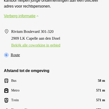
kantoor helpen jonge ondernemingen aan een officieel
adres voor rechtspersonen.
Verberg informatie
Rivium Boulevard 301-320
2909 LK Capelle aan den IJssel
Bekijk alle сoworking in gebied
Route
Afstand tot de omgeving
Bus
58 m
Metro
571 m
Trein
571 m