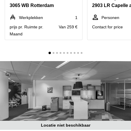
Bodegraven-
3065 WB Rotterdam
Hengelo
Reeuwijk
Hilversum
Business
Werkplekken
1
Personen
center
Hoofddorp
prijs pr. Ruimte pr.
Van 259 €
Contact for price
Arnhem
Maand
Deventer
Business
center
Rotterdam
Amsterdam
Westpoort
Tiel
Business
Tilburg
center
Hilversum
Zwolle
Business
Amsterdam
center
Westpoort
Den
Haag
Coworking
space
Breda
Locatie niet beschikbaar
Coworking