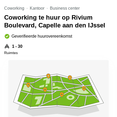
Arnhem
Coworking
Kantoor
Business center
Kantoorruimte
Coworking te huur op Rivium
in Arnhem
Boulevard, Capelle aan den IJssel
Coworking
space
Hilversum
Geverifieerde huurovereenkomst
Coworking
1 - 30
space
Ruimtes
Zwolle
Coworking
Haarlem
Kantoor
Huren
in
Hengelo
Bedrijfsruimte
Huren in
Nijmegen