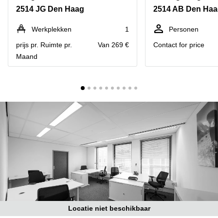
Bodegraven-
2514 JG Den Haag
2514 AB Den Ha
Hengelo
Reeuwijk
Hilversum
Business
Werkplekken
1
Personen
center
Hoofddorp
prijs pr. Ruimte pr.
Van 269 €
Contact for price
Arnhem
Maand
Deventer
Business
center
Rotterdam
Amsterdam
Westpoort
Tiel
Business
Tilburg
center
Hilversum
Zwolle
Business
Amsterdam
center
Westpoort
Den
Haag
Coworking
space
Breda
Locatie niet beschikbaar
Coworking