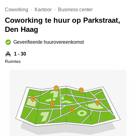
Arnhem
Coworking
Kantoor
Business center
Kantoorruimte
Coworking te huur op Parkstraat,
in Arnhem
Den Haag
Coworking
space
Hilversum
Geverifieerde huurovereenkomst
Coworking
1 - 30
space
Ruimtes
Zwolle
Coworking
Haarlem
Kantoor
Huren
in
Hengelo
Bedrijfsruimte
Huren in
Nijmegen