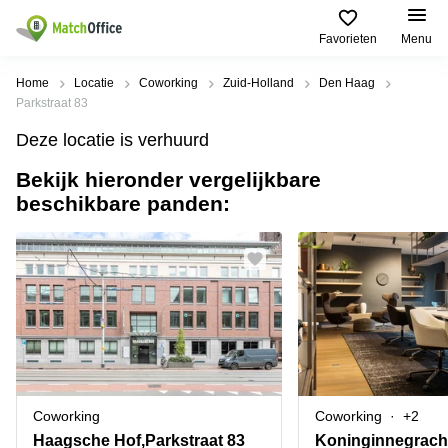
Favorieten
Menu
Huren / Verhuren
Home
Locatie
Coworking
Zuid-Holland
Den Haag
Parkstraat 83
Help
Productpagina's
Populaire
Populaire
Deze locatie is verhuurd
Steden
zoekopdrachten
Kantoorruimten
Bekijk hieronder vergelijkbare
Over ons
Alkmaar
Kantoorruimte
beschikbare panden:
Business
in Breda
Centers
Amsterdam
Voeg je kantoorruimte toe
Oost
Kantoor
Flexplekken
huren
Amsterdam
Bergen
Huurprijs
Coworking
Westpoort
op
Spaces
Zoom
Bergen
Log in
Vergaderruimten
op
Kantoor
Zoom
huren
Virtueel
Tiel
Kantoor
Amersfoort
Coworking
Coworking
+2
Kantoor
Bedrijfsruimte
Breda
huren
Haagsche Hof,Parkstraat 83
Koninginnegrach