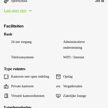
Sportschool
241 m
Laat meer zien
Faciliteiten
Basic
24 uur toegang
Administratieve
ondersteuning
Telefoonsysteem
WIFI / Internet
Type ruimtes
Kantoren met open indeling
Opslag
Private kantoren
Vergaderzalen
Virtuele kantoordiensten
Zakelijke lounge
Eetgelegenheden