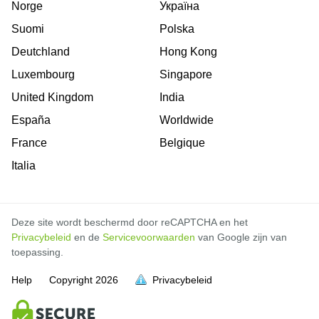
Norge
Україна
Suomi
Polska
Deutchland
Hong Kong
Luxembourg
Singapore
United Kingdom
India
España
Worldwide
France
Belgique
Italia
Deze site wordt beschermd door reCAPTCHA en het
Privacybeleid
en de
Servicevoorwaarden
van Google zijn van
toepassing.
Help
Copyright
2026
Privacybeleid
vol is
vol is