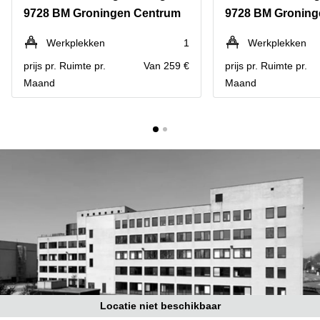
Bodegraven-
9728 BM Groningen Centrum
9728 BM Groning
Hengelo
Reeuwijk
Hilversum
Business
Werkplekken
1
Werkplekken
center
Hoofddorp
prijs pr. Ruimte pr.
Van 259 €
prijs pr. Ruimte pr.
Arnhem
Maand
Maand
Deventer
Business
center
Rotterdam
Amsterdam
Westpoort
Tiel
Business
Tilburg
center
Hilversum
Zwolle
Business
Amsterdam
center
Westpoort
Den
Haag
Coworking
space
Breda
Locatie niet beschikbaar
Coworking