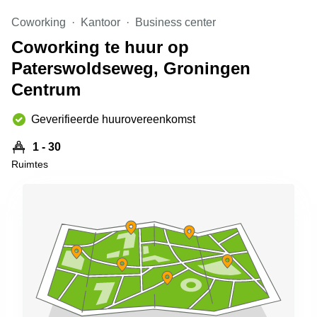
Arnhem
Coworking
Kantoor
Business center
Kantoorruimte
Coworking te huur op
in Arnhem
Paterswoldseweg, Groningen
Coworking
space
Centrum
Hilversum
Geverifieerde huurovereenkomst
Coworking
space
Zwolle
1 - 30
Ruimtes
Coworking
Haarlem
Kantoor
Huren
in
Hengelo
Bedrijfsruimte
Huren in
Nijmegen