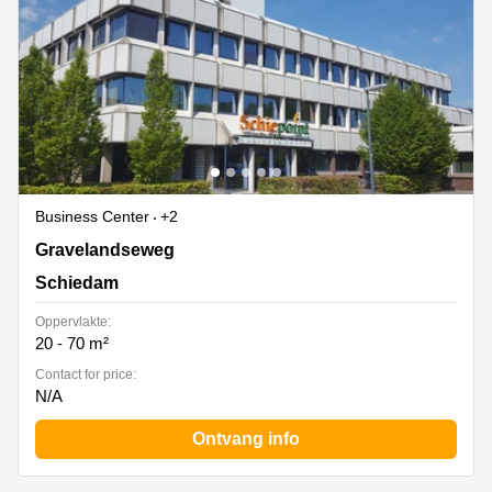
Business Center
+2
Gravelandseweg 258 , Schiedam
Gravelandseweg
Schiedam
Oppervlakte:
20 - 70 m²
Contact for price:
N/A
Ontvang info