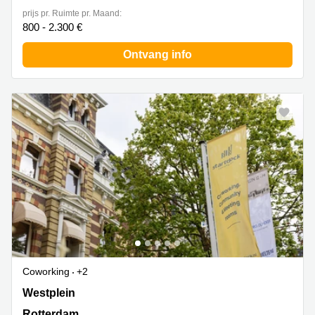
prijs pr. Ruimte pr. Maand:
800 - 2.300 €
Ontvang info
Coworking
+2
Westplein 12, Rotterdam
Westplein
Rotterdam