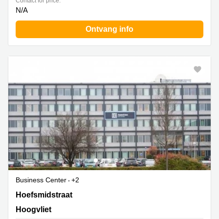
Contact for price:
N/A
Ontvang info
Business Center
+2
Hoefsmidstraat 41, Hoogvliet
Hoefsmidstraat
Hoogvliet