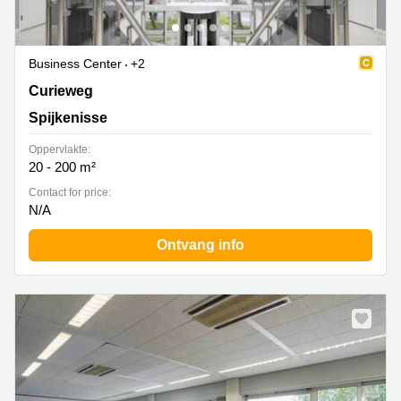
Business Center
+2
Curieweg 7, Spijkenisse
Curieweg
Spijkenisse
Oppervlakte:
20 - 200 m²
Contact for price:
N/A
Ontvang info