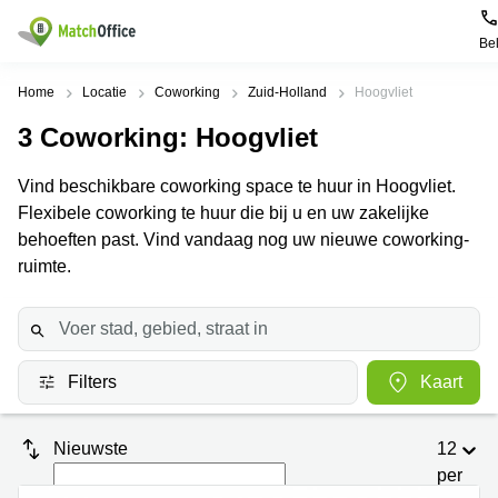
Be
Huren / Verhuren
Home
Locatie
Coworking
Zuid-Holland
Hoogvliet
3
Coworking
: Hoogvliet
Help
Productpagina's
Populaire
Populaire
Steden
zoekopdrachten
Vind beschikbare coworking space te huur in Hoogvliet.
Kantoorruimten
Over ons
Flexibele coworking te huur die bij u en uw zakelijke
Alkmaar
Kantoorruimte
Business
in Breda
behoeften past. Vind vandaag nog uw nieuwe coworking-
Centers
Amsterdam
Voeg je kantoorruimte toe
ruimte.
Oost
Kantoor
Flexplekken
huren
Amsterdam
Bergen
Huurprijs
Coworking
Westpoort
op
Spaces
Zoom
Bergen
Log in
Filters
Kaart
Vergaderruimten
op
Kantoor
Zoom
huren
Virtueel
Tiel
Kantoor
Amersfoort
Nieuwste
12
Kantoor
per
Bedrijfsruimte
Breda
huren