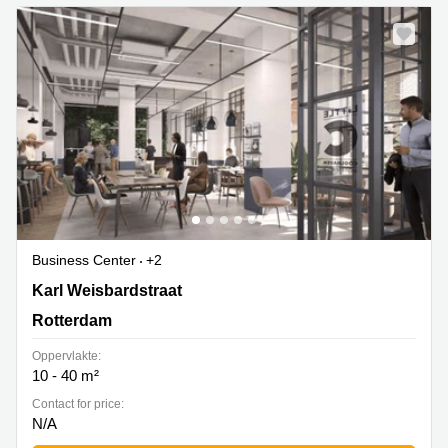
Business Center
+2
Karl Weisbardstraat 181, Rotterdam
Karl Weisbardstraat
Rotterdam
Oppervlakte:
10 - 40 m²
Contact for price:
N/A