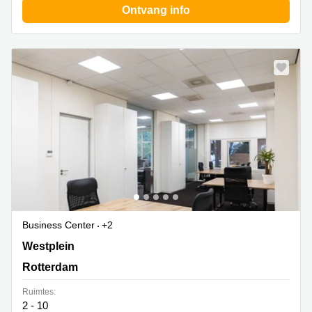
Ontvang info
Business Center
+2
Westplein 12, Rotterdam
Westplein
Rotterdam
Ruimtes:
2 - 10