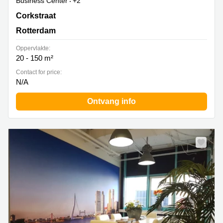
Business Center
+2
Corkstraat 46, Rotterdam
Corkstraat
Rotterdam
Oppervlakte:
20 - 150 m²
Contact for price:
N/A
Ontvang info