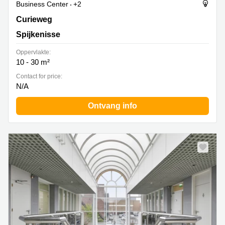
Business Center
+2
Curieweg 9, Spijkenisse
Curieweg
Spijkenisse
Oppervlakte:
10 - 30 m²
Contact for price:
N/A
Ontvang info