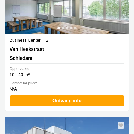
Business Center
+2
Van Heekstraat 15, Schiedam
Van Heekstraat
Schiedam
Oppervlakte:
10 - 40 m²
Contact for price:
N/A
Ontvang info