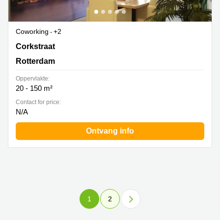
Coworking
+2
Corkstraat 46, Rotterdam
Corkstraat
Rotterdam
Oppervlakte:
20 - 150 m²
Contact for price:
N/A
Ontvang info
1
2