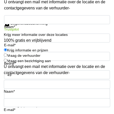
U ontvangt een mail met informatie over de locatie en de
Arnhem
contactgegevens van de verhuurder-
Kantoorruimte
in Arnhem
Krijg informatie en prijzen
Gegevensbescherming
Coworking
Naam*
Trustpilot
space
Krijg meer informatie over deze locaties
Hilversum
100% gratis en vrijblijvend
Coworking
E-mail*
space
Krijg informatie en prijzen
Zwolle
Vraag de verhuurder
Vraag een bezichtiging aan
Coworking
Bedrijf*
Haarlem
U ontvangt een mail met informatie over de locatie en de
contactgegevens van de verhuurder-
Kantoor
Huren
Telefoonnummer*
in
Hengelo
Naam*
Bedrijfsruimte
Huren in
Uw vraag (optioneel)
Nijmegen
E-mail*