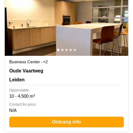
Business Center
+2
Oude Vaartweg 2, Leiden
Oude Vaartweg
Leiden
Oppervlakte:
10 - 4.500 m²
Contact for price:
N/A
Ontvang info