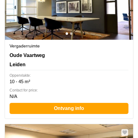
Vergaderruimte
Oude Vaartweg 2, Leiden
Oude Vaartweg
Leiden
Oppervlakte:
10 - 45 m²
Contact for price:
N/A
Ontvang info