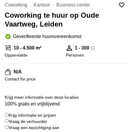
Bodegraven-
Coworking
Kantoor
Business center
Hengelo
Reeuwijk
Coworking te huur op Oude
Hilversum
Business
Vaartweg, Leiden
center
Hoofddorp
Arnhem
Deventer
Geverifieerde huurovereenkomst
Business
center
Rotterdam
10 - 4.500 m²
1 - 300
Amsterdam
Westpoort
Oppervlakte
Personen
Tiel
Business
Tilburg
center
N/A
Hilversum
Zwolle
Contact for price
Business
Amsterdam
center
Westpoort
+ 2 foto's
Den
Krijg meer informatie over deze locaties
Haag
100% gratis en vrijblijvend
Coworking
Krijg informatie en prijzen
space
Breda
Vraag de verhuurder
Vraag een bezichtiging aan
Coworking