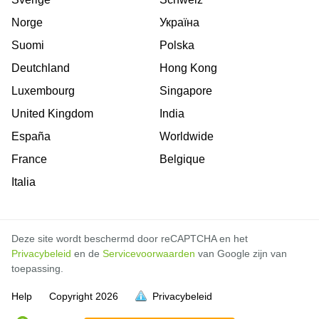
Norge
Україна
Suomi
Polska
Deutchland
Hong Kong
Luxembourg
Singapore
United Kingdom
India
España
Worldwide
France
Belgique
Italia
Deze site wordt beschermd door reCAPTCHA en het
Privacybeleid
en de
Servicevoorwaarden
van Google zijn van
toepassing.
Help
Copyright
2026
Privacybeleid
vol is
vol is
vol is
vol is
vol is
vol is
vol is
vol is
vol is
vol is
vol is
vol is
vol is