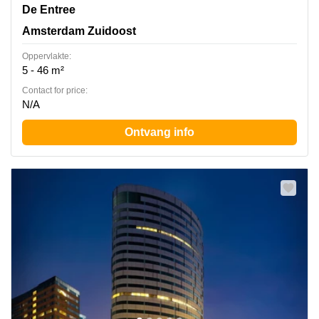
De Entree 99-197, Amsterdam Zuidoost
De Entree
Amsterdam Zuidoost
Oppervlakte:
5 - 46 m²
Contact for price:
N/A
Ontvang info