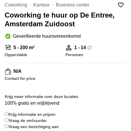
Bodegraven-
Coworking
Kantoor
Business center
Hengelo
Reeuwijk
Coworking te huur op De Entree,
Hilversum
Business
Amsterdam Zuidoost
center
Hoofddorp
Arnhem
Deventer
Geverifieerde huurovereenkomst
Business
center
Rotterdam
5 - 200 m²
1 - 14
Amsterdam
Westpoort
Oppervlakte
Personen
Tiel
Business
Tilburg
center
N/A
Hilversum
Zwolle
Contact for price
Business
Amsterdam
center
Westpoort
+ 8 foto's
Den
Krijg meer informatie over deze locaties
Haag
100% gratis en vrijblijvend
Coworking
Krijg informatie en prijzen
space
Breda
Vraag de verhuurder
Vraag een bezichtiging aan
Coworking