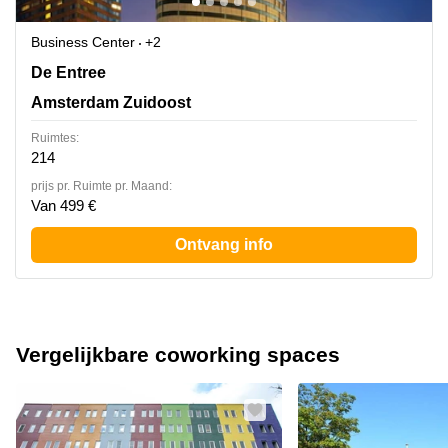
Business Center
+2
De Entree 99-197, Amsterdam Zuidoost
De Entree
Amsterdam Zuidoost
Ruimtes:
214
prijs pr. Ruimte pr. Maand:
Van 499 €
Ontvang info
Vergelijkbare coworking spaces