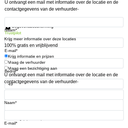
U ontvangt een mail met informatie over de locatie en de
Arnhem
contactgegevens van de verhuurder-
Kantoorruimte
in Arnhem
Krijg informatie en prijzen
Gegevensbescherming
Coworking
Naam*
Trustpilot
space
Krijg meer informatie over deze locaties
Hilversum
100% gratis en vrijblijvend
Coworking
E-mail*
space
Krijg informatie en prijzen
Zwolle
Vraag de verhuurder
Vraag een bezichtiging aan
Coworking
Bedrijf*
Haarlem
U ontvangt een mail met informatie over de locatie en de
contactgegevens van de verhuurder-
Kantoor
Huren
Telefoonnummer*
in
Hengelo
Naam*
Bedrijfsruimte
Huren in
Uw vraag (optioneel)
Nijmegen
E-mail*