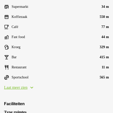
Supermarkt
34 m
Koffiezaak
550 m
Café
77 m
Fast food
44 m
Kroeg
329 m
Bar
415 m
Restaurant
11 m
Sportschool
565 m
Laat meer zien
Faciliteiten
Type ruimtes