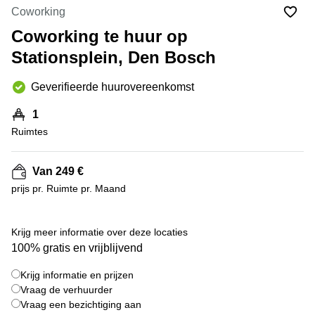
Bodegraven-
Coworking
Hengelo
Reeuwijk
Coworking te huur op
Hilversum
Business
Stationsplein, Den Bosch
center
Hoofddorp
Arnhem
Deventer
Geverifieerde huurovereenkomst
Business
center
Rotterdam
1
Amsterdam
Westpoort
Ruimtes
Tiel
Business
Tilburg
center
Van 249 €
Hilversum
Zwolle
prijs pr. Ruimte pr. Maand
Business
Amsterdam
center
Westpoort
+ 9 foto's
Den
Krijg meer informatie over deze locaties
Haag
100% gratis en vrijblijvend
Coworking
Krijg informatie en prijzen
space
Breda
Vraag de verhuurder
Vraag een bezichtiging aan
Coworking