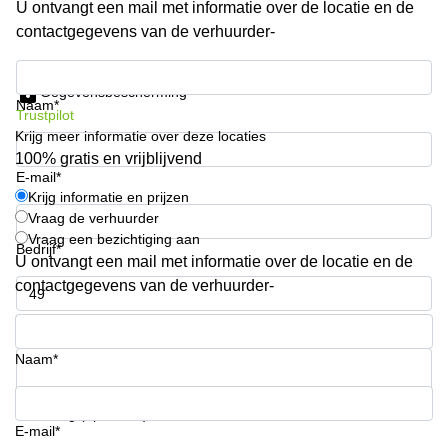
U ontvangt een mail met informatie over de locatie en de
Arnhem
contactgegevens van de verhuurder-
Kantoorruimte
in Arnhem
Krijg informatie en prijzen
Gegevensbescherming
Coworking
Naam*
Trustpilot
space
Krijg meer informatie over deze locaties
Hilversum
100% gratis en vrijblijvend
Coworking
E-mail*
space
Krijg informatie en prijzen
Zwolle
Vraag de verhuurder
Vraag een bezichtiging aan
Coworking
Bedrijf*
Haarlem
U ontvangt een mail met informatie over de locatie en de
contactgegevens van de verhuurder-
Kantoor
Huren
Telefoonnummer*
in
Hengelo
Naam*
Bedrijfsruimte
Huren in
Uw vraag (optioneel)
Nijmegen
E-mail*