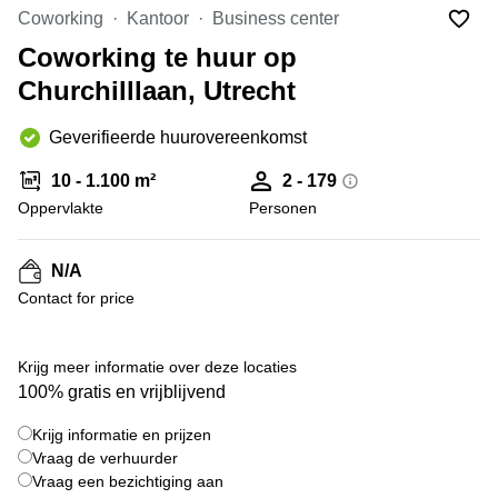
Bodegraven-
Coworking
Kantoor
Business center
Hengelo
Reeuwijk
Coworking te huur op
Hilversum
Business
Churchilllaan, Utrecht
center
Hoofddorp
Arnhem
Deventer
Geverifieerde huurovereenkomst
Business
center
Rotterdam
10 - 1.100 m²
2 - 179
Amsterdam
Westpoort
Oppervlakte
Personen
Tiel
Business
Tilburg
center
N/A
Hilversum
Zwolle
Contact for price
Business
Amsterdam
center
Westpoort
+ 2 foto's
Den
Krijg meer informatie over deze locaties
Haag
100% gratis en vrijblijvend
Coworking
Krijg informatie en prijzen
space
Breda
Vraag de verhuurder
Vraag een bezichtiging aan
Coworking