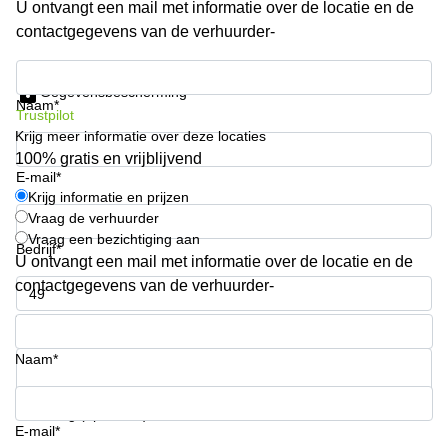
U ontvangt een mail met informatie over de locatie en de
Arnhem
contactgegevens van de verhuurder-
Kantoorruimte
in Arnhem
Krijg informatie en prijzen
Gegevensbescherming
Coworking
Naam*
Trustpilot
space
Krijg meer informatie over deze locaties
Hilversum
100% gratis en vrijblijvend
Coworking
E-mail*
space
Krijg informatie en prijzen
Zwolle
Vraag de verhuurder
Vraag een bezichtiging aan
Coworking
Bedrijf*
Haarlem
U ontvangt een mail met informatie over de locatie en de
contactgegevens van de verhuurder-
Kantoor
Huren
Telefoonnummer*
in
Hengelo
Naam*
Bedrijfsruimte
Huren in
Uw vraag (optioneel)
Nijmegen
E-mail*