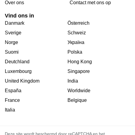
Over ons
Сontact met ons op
Vind ons in
Danmark
Österreich
Sverige
Schweiz
Norge
Україна
Suomi
Polska
Deutchland
Hong Kong
Luxembourg
Singapore
United Kingdom
India
España
Worldwide
France
Belgique
Italia
Deze site wordt beschermd door reCAPTCHA en het