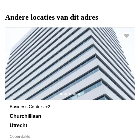
Andere locaties van dit adres
Business Center
+2
Churchilllaan 11, Utrecht
Churchilllaan
Utrecht
Oppervlakte: