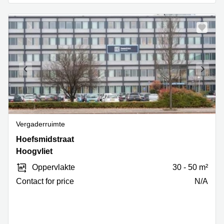
Vergaderruimte
Hoefsmidstraat
Hoefsmidstraat
41,
Hoogvliet
Hoogvliet
Oppervlakte
30 - 50 m²
Contact for price
N/A