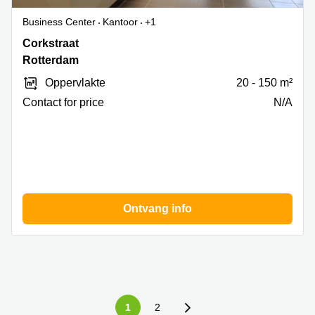
Business Center
Kantoor
+1
Corkstraat
Corkstraat
46,
Rotterdam
Rotterdam
Oppervlakte
20 - 150 m²
Contact for price
N/A
Ontvang info
1
2