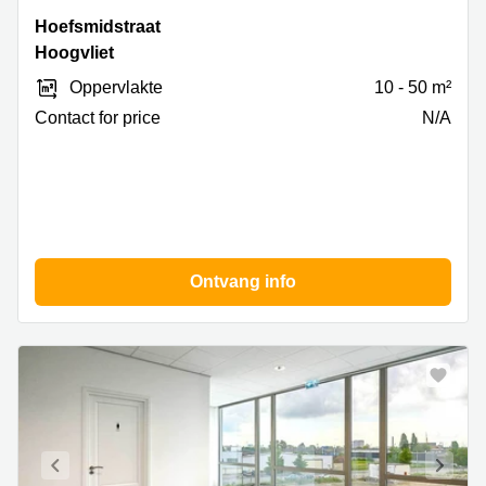
Hoefsmidstraat
Hoefsmidstraat
41,
Hoogvliet
Hoogvliet
Oppervlakte
10 - 50 m²
Contact for price
N/A
Ontvang info