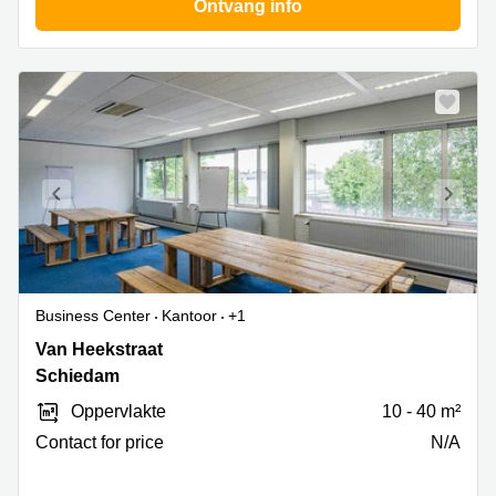
Ontvang info
Business Center
Kantoor
+1
Van
Van Heekstraat
Heekstraat
Schiedam
15,
Oppervlakte
10 - 40 m²
Schiedam
Contact for price
N/A