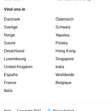
Vind ons in
Danmark
Österreich
Sverige
Schweiz
Norge
Україна
Suomi
Polska
Deutchland
Hong Kong
Luxembourg
Singapore
United Kingdom
India
España
Worldwide
France
Belgique
Italia
Help
Copyright
2024
Privacybeleid