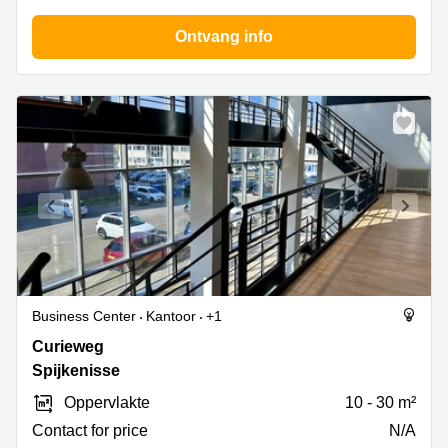
Coworking
Ontvang info
space
Amsterdam
Centrum
Coworking
space
Leiden
Coworking
space
Maastricht
Coworking
space
Breda
Business Center
Kantoor
+1
Coworking
Curieweg
Curieweg
space
Arnhem
9,
Spijkenisse
Spijkenisse
Oppervlakte
10 - 30 m²
Contact for price
N/A