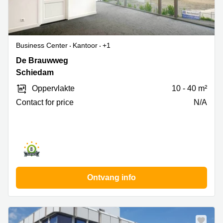
Business Center
Kantoor
+1
De
De Brauwweg
Brauwweg
Schiedam
24,
Oppervlakte
10 - 40 m²
Schiedam
Contact for price
N/A
Ontvang info