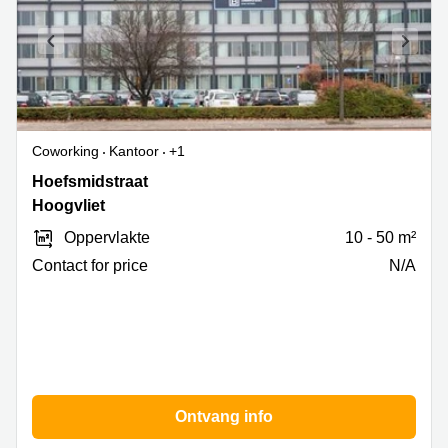
Coworking
Kantoor
+1
Hoefsmidstraat
Hoefsmidstraat
41,
Hoogvliet
Hoogvliet
Oppervlakte
10 - 50 m²
Contact for price
N/A
Ontvang info