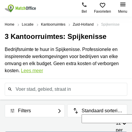
Bel
Favorieten
Menu
Huren / Verhuren
Home
Locatie
Kantoorruimtes
Zuid-Holland
Spijkenisse
3
Kantoorruimtes
: Spijkenisse
Help
Productpagina's
Populaire
Populaire
Steden
zoekopdrachten
Bedrijfsruimte te huur in Spijkenisse. Professionele en
Kantoorruimten
Over ons
inspirerende werkomgevingen voor bedrijven van elke
Amsterdam
Business
Business
Nieuw-
center
omvang en elk budget. Geen extra kosten of verborgen
Centers
West
Breda
Voeg je kantoorruimte toe
kosten.
Lees meer
Flexplekken
Amsterdam
Business
Zuidoost
center
Log in
Coworking
Eindhoven
Spaces
Amsterdam
Centrum
Business
Vergaderruimten
center
Amsterdam
Utrecht
Filters
Standaard sorterin
Virtueel
Westpoort
Kantoor
g
Business
Amsterdam
12
center
Bedrijfsruimte
Oost
Maastricht
per