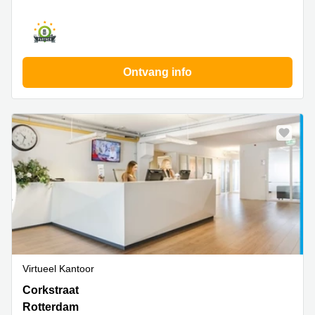
Ontvang info
Virtueel Kantoor
Corkstraat
Corkstraat
46,
Rotterdam