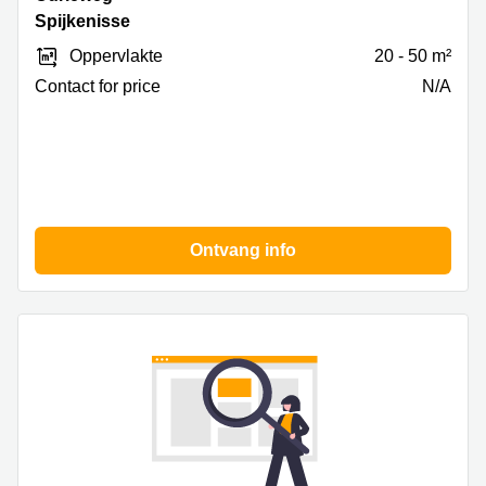
7,
Spijkenisse
Spijkenisse
Oppervlakte
20 - 50 m²
Contact for price
N/A
Ontvang info