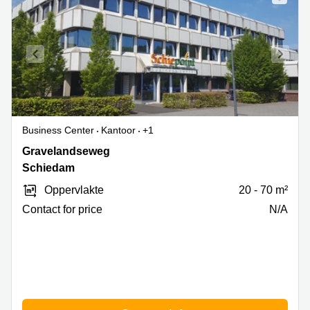
Business Center
Kantoor
+1
Gravelandseweg
Gravelandseweg
258
Schiedam
,
Oppervlakte
20 - 70 m²
Schiedam
Contact for price
N/A