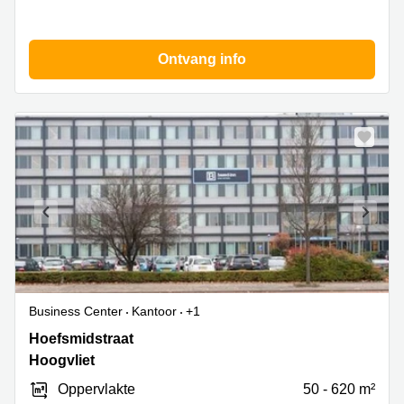
Ontvang info
Business Center
Kantoor
+1
Hoefsmidstraat
Hoefsmidstraat
41,
Hoogvliet
Hoogvliet
Oppervlakte
50 - 620 m²