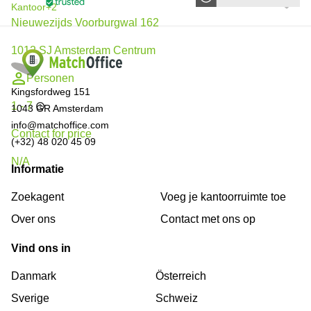
Kantoor
+2
Nieuwezijds Voorburgwal 162
1012 SJ Amsterdam Centrum
Personen
Kingsfordweg 151
1 - 7
1043 GR Amsterdam
info@matchoffice.com
Contact for price
(+32) 48 020 45 09
N/A
Informatie
Zoekagent
Voeg je kantoorruimte toe
Over ons
Сontact met ons op
Vind ons in
Danmark
Österreich
Sverige
Schweiz