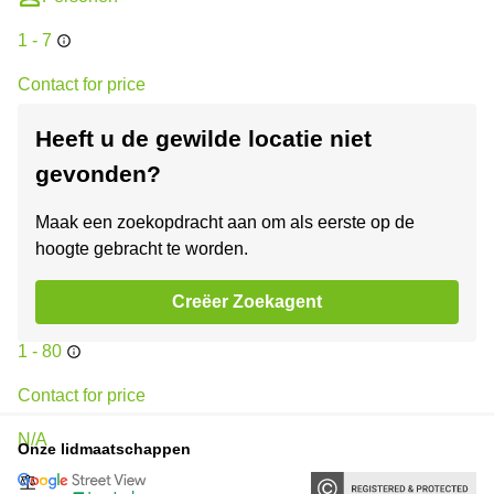
1 - 7
Contact for price
N/A
Heeft u de gewilde locatie niet
gevonden?
Kantoor
+2
Herengracht 168
Maak een zoekopdracht aan om als eerste op de
hoogte gebracht te worden.
1016 BP Amsterdam Centrum
Creëer Zoekagent
Personen
1 - 80
Contact for price
N/A
Onze lidmaatschappen