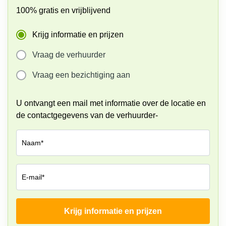
100% gratis en vrijblijvend
Coworking
space
Amsterdam
Krijg informatie en prijzen
Centrum
Vraag de verhuurder
Coworking
space
Vraag een bezichtiging aan
Leiden
Coworking
U ontvangt een mail met informatie over de locatie en
space
Maastricht
de contactgegevens van de verhuurder-
Coworking
space
Naam*
Breda
Coworking
space
E-mail*
Arnhem
Krijg informatie en prijzen
Bedrijf*