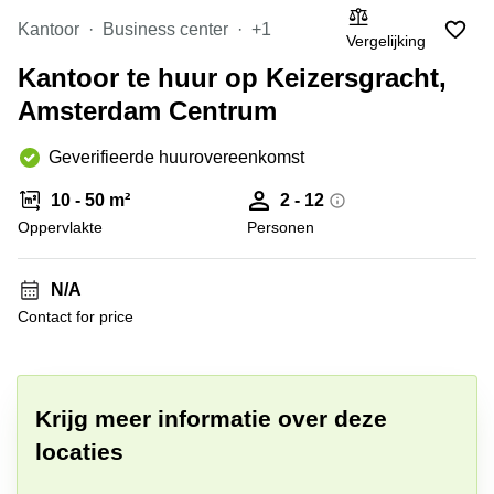
Amsterdam
Business
Kantoor
Business center
+1
Vergelijking
Zuid
center
Schiphol
Kantoor te huur op Keizersgracht,
Hoofddorp
Airport
Amsterdam Centrum
Breda
Kantoor
huren
Maastricht
Geverifieerde huurovereenkomst
Amsterdam
Nijmegen
Kantoor
10 - 50 m²
2 - 12
huren
Oppervlakte
Personen
Almere
Eindhoven
Leiden
Kantoor
N/A
huren
Zoetermeer
Maastricht
Contact for price
Tiel
+ 1 foto's
Kantoor
huren
Amstelveen
Schiphol
Airport
Krijg meer informatie over deze
locaties
Kantoor
huren
Alkmaar