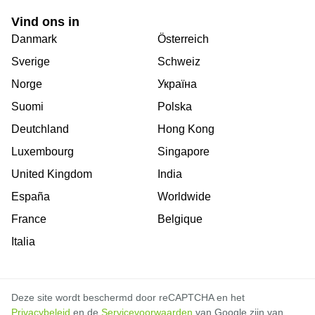
Vind ons in
Danmark
Österreich
Sverige
Schweiz
Norge
Україна
Suomi
Polska
Deutchland
Hong Kong
Luxembourg
Singapore
United Kingdom
India
España
Worldwide
France
Belgique
Italia
Deze site wordt beschermd door reCAPTCHA en het
Privacybeleid
en de
Servicevoorwaarden
van Google zijn van