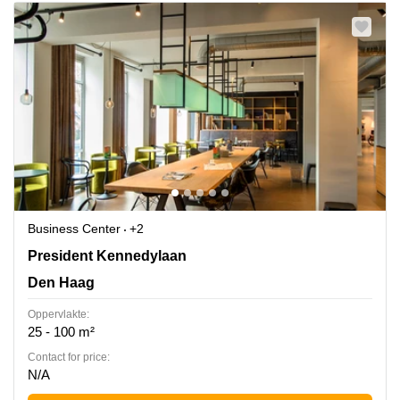
Business Center
+2
President Kennedylaan 19, Den Haag, Den Haag
President Kennedylaan
Den Haag
Oppervlakte:
25 - 100 m²
Contact for price:
N/A