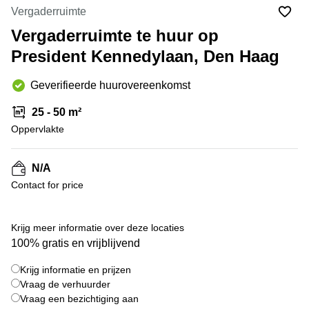
Bodegraven-
Vergaderruimte
Hengelo
Reeuwijk
Vergaderruimte te huur op
Hilversum
Business
President Kennedylaan, Den Haag
center
Hoofddorp
Arnhem
Deventer
Geverifieerde huurovereenkomst
Business
center
Rotterdam
25 - 50 m²
Amsterdam
Westpoort
Oppervlakte
Tiel
Business
Tilburg
center
N/A
Hilversum
Zwolle
Contact for price
Business
Amsterdam
center
Westpoort
Den
Krijg meer informatie over deze locaties
Haag
100% gratis en vrijblijvend
Coworking
Krijg informatie en prijzen
space
Breda
Vraag de verhuurder
Vraag een bezichtiging aan
Coworking