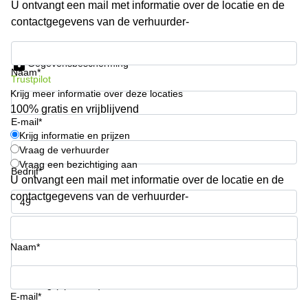
U ontvangt een mail met informatie over de locatie en de
Arnhem
contactgegevens van de verhuurder-
Kantoorruimte
in Arnhem
Krijg informatie en prijzen
Gegevensbescherming
Coworking
Naam*
Trustpilot
space
Krijg meer informatie over deze locaties
Hilversum
100% gratis en vrijblijvend
Coworking
E-mail*
space
Krijg informatie en prijzen
Zwolle
Vraag de verhuurder
Vraag een bezichtiging aan
Coworking
Bedrijf*
Haarlem
U ontvangt een mail met informatie over de locatie en de
contactgegevens van de verhuurder-
Kantoor
Huren
Telefoonnummer*
in
Hengelo
Naam*
Bedrijfsruimte
Huren in
Uw vraag (optioneel)
Nijmegen
E-mail*