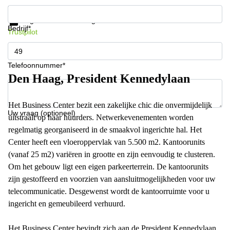
Krijg informatie en prijzen
Gegevensbescherming
Bedrijf*
Trustpilot
Telefoonnummer*
Den Haag, President Kennedylaan
Het Business Center bezit een zakelijke chic die onvermijdelijk
Uw vraag (optioneel)
uitstraalt op haar huurders. Netwerkevenementen worden
regelmatig georganiseerd in de smaakvol ingerichte hal. Het
Center heeft een vloeroppervlak van 5.500 m2. Kantoorunits
(vanaf 25 m2) variëren in grootte en zijn eenvoudig te clusteren.
Om het gebouw ligt een eigen parkeerterrein. De kantoorunits
zijn gestoffeerd en voorzien van aansluitmogelijkheden voor uw
telecommunicatie. Desgewenst wordt de kantoorruimte voor u
ingericht en gemeubileerd verhuurd.
Het Business Center bevindt zich aan de President Kennedylaan.