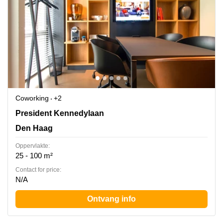
Coworking
+2
President Kennedylaan 19, Den Haag, Den Haag
President Kennedylaan
Den Haag
Oppervlakte:
25 - 100 m²
Contact for price:
N/A
Ontvang info