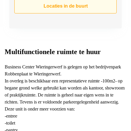
Arnhem
Locaties in de buurt
Kantoorruimte
in Arnhem
Coworking
space
Hilversum
Coworking
Multifunctionele ruimte te huur
space
Zwolle
Business Center Wieringerwerf is gelegen op het bedrijvenpark
Coworking
Robbenplaat te Wieringerwerf.
Haarlem
In overleg is beschikbaar een representatieve ruimte -100m2- op
Kantoor
begane grond welke gebruikt kan worden als kantoor, showroom
Huren
of praktijkruimte. De ruimte is geheel naar eigen wens in te
in
Hengelo
richten. Tevens is er voldoende parkeergelegenheid aanwezig.
Deze unit is onder meer voorzien van:
Bedrijfsruimte
-entree
Huren in
Nijmegen
-toilet
-pantry