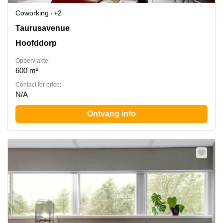
Coworking
+2
Taurusavenue 3, Hoofddorp
Taurusavenue
Hoofddorp
Oppervlakte:
600 m²
Contact for price:
N/A
Ontvang info