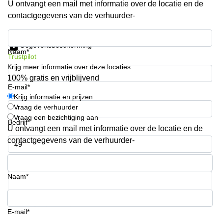
U ontvangt een mail met informatie over de locatie en de
Arnhem
contactgegevens van de verhuurder-
Kantoorruimte
in Arnhem
Krijg informatie en prijzen
Gegevensbescherming
Coworking
Naam*
Trustpilot
space
Krijg meer informatie over deze locaties
Hilversum
100% gratis en vrijblijvend
Coworking
E-mail*
space
Krijg informatie en prijzen
Zwolle
Vraag de verhuurder
Vraag een bezichtiging aan
Coworking
Bedrijf*
Haarlem
U ontvangt een mail met informatie over de locatie en de
contactgegevens van de verhuurder-
Kantoor
Huren
Telefoonnummer*
in
Hengelo
Naam*
Bedrijfsruimte
Huren in
Uw vraag (optioneel)
Nijmegen
E-mail*