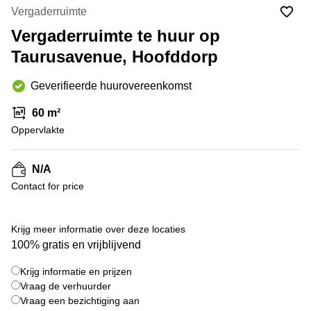
Bodegraven-
Vergaderruimte
Hengelo
Reeuwijk
Vergaderruimte te huur op
Hilversum
Business
Taurusavenue, Hoofddorp
center
Hoofddorp
Arnhem
Deventer
Geverifieerde huurovereenkomst
Business
center
Rotterdam
60 m²
Amsterdam
Westpoort
Oppervlakte
Tiel
Business
Tilburg
center
N/A
Hilversum
Zwolle
Contact for price
Business
Amsterdam
center
Westpoort
+ 10 foto's
Den
Krijg meer informatie over deze locaties
Haag
100% gratis en vrijblijvend
Coworking
Krijg informatie en prijzen
space
Breda
Vraag de verhuurder
Vraag een bezichtiging aan
Coworking