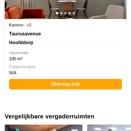
Kantoor
+2
Taurusavenue 3, Hoofddorp
Taurusavenue
Hoofddorp
Oppervlakte:
100 m²
Contact for price:
N/A
Ontvang info
Vergelijkbare vergaderruimten