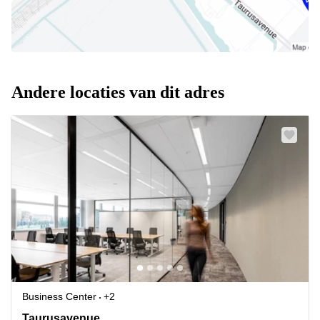
Andere locaties van dit adres
Business Center
+2
Taurusavenue 3, Hoofddorp
Taurusavenue