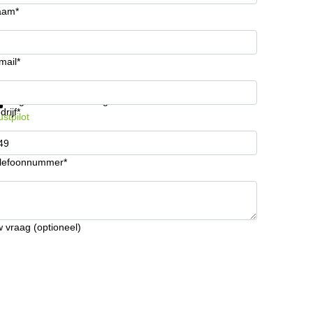
aam*
mail*
ijg informatie en prijzen
Gegevensbescherming
drijf*
ustpilot
lefoonnummer*
 vraag (optioneel)