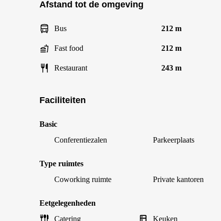
Afstand tot de omgeving
Bus
212 m
Fast food
212 m
Restaurant
243 m
Faciliteiten
Basic
Conferentiezalen
Parkeerplaats
Type ruimtes
Coworking ruimte
Private kantoren
Eetgelegenheden
Catering
Keuken