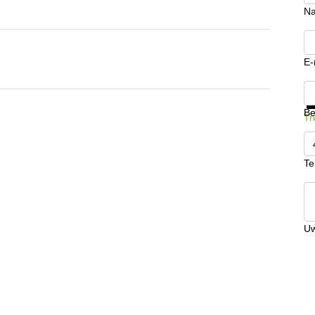
N
E-
Kr
Be
Tr
Te
Uw