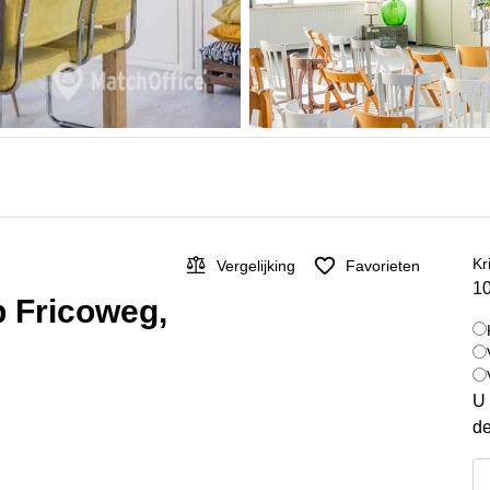
Kr
Vergelijking
Favorieten
10
p Fricoweg,
U 
de