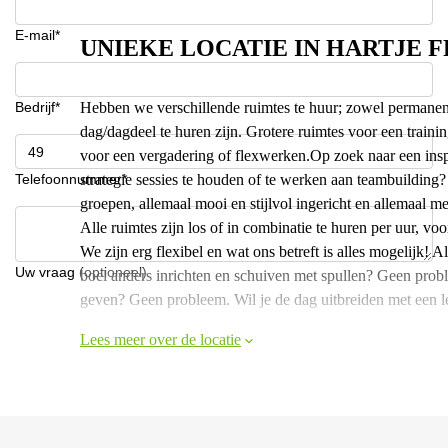
E-mail*
UNIEKE LOCATIE IN HARTJE 
Bedrijf*
Hebben we verschillende ruimtes te huur; zowel permanente
dag/dagdeel te huren zijn. Grotere ruimtes voor een traini
voor een vergadering of flexwerken.Op zoek naar een insp
Telefoonnummer*
strategie sessies te houden of te werken aan teambuilding
groepen, allemaal mooi en stijlvol ingericht en allemaal me
Alle ruimtes zijn los of in combinatie te huren per uur, vo
We zijn erg flexibel en wat ons betreft is alles mogelijk! Al
Uw vraag (optioneel)
boel anders inrichten en schuiven met spullen? Geen pro
geven? Geen probleem. Wil je de dag uitbreiden met een leu
Lees meer over de locatie