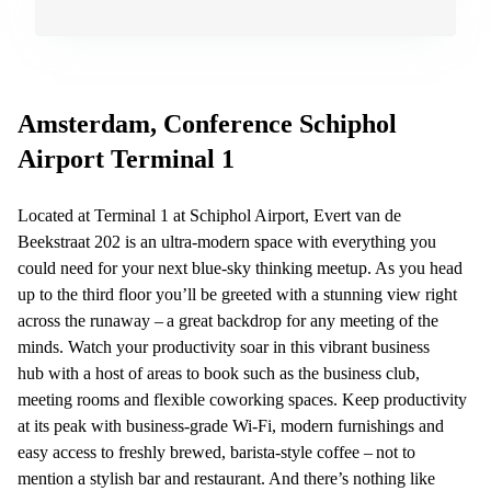
Arnhem
Kantoorruimte
in Arnhem
Coworking
Amsterdam, Conference Schiphol
space
Hilversum
Airport Terminal 1
Coworking
space
Located at Terminal 1 at Schiphol Airport, Evert van de
Zwolle
Beekstraat 202 is an ultra-modern space with everything you
Coworking
could need for your next blue-sky thinking meetup. As you head
Haarlem
up to the third floor you’ll be greeted with a stunning view right
across the runaway – a great backdrop for any meeting of the
Kantoor
Huren
minds. Watch your productivity soar in this vibrant business
in
hub with a host of areas to book such as the business club,
Hengelo
meeting rooms and flexible coworking spaces. Keep productivity
Bedrijfsruimte
at its peak with business-grade Wi-Fi, modern furnishings and
Huren in
easy access to freshly brewed, barista-style coffee – not to
Nijmegen
mention a stylish bar and restaurant. And there’s nothing like