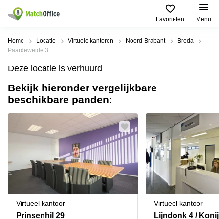
Favorieten
Menu
Huren / Verhuren
Home
Locatie
Virtuele kantoren
Noord-Brabant
Breda
Paardeweide 3
Help
Productpagina's
Populaire
Populaire
Deze locatie is verhuurd
Steden
zoekopdrachten
Kantoorruimten
Bekijk hieronder vergelijkbare
Over ons
Alkmaar
Kantoorruimte
beschikbare panden:
Business
in Breda
Centers
Amsterdam
Voeg je kantoorruimte toe
Oost
Kantoor
Flexplekken
huren
Amsterdam
Bergen
Huurprijs
Coworking
Westpoort
op
Spaces
Zoom
Bergen
Log in
Vergaderruimten
op
Kantoor
Zoom
huren
Virtueel
Tiel
Kantoor
Amersfoort
Virtueel kantoor
Virtueel kantoor
Kantoor
Bedrijfsruimte
Breda
huren
Prinsenhil 29
Lijndonk 4 / Koni