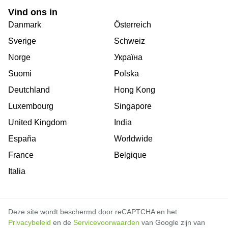
Vind ons in
Danmark
Österreich
Sverige
Schweiz
Norge
Україна
Suomi
Polska
Deutchland
Hong Kong
Luxembourg
Singapore
United Kingdom
India
España
Worldwide
France
Belgique
Italia
Deze site wordt beschermd door reCAPTCHA en het
Privacybeleid
en de
Servicevoorwaarden
van Google zijn van