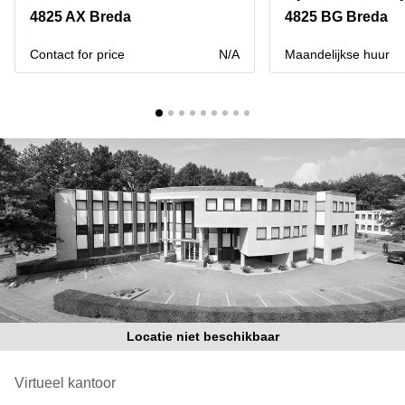
Bodegraven-
4825 AX Breda
4825 BG Breda
Hengelo
Reeuwijk
Hilversum
Business
Contact for price
N/A
Maandelijkse huur
center
Hoofddorp
Arnhem
Deventer
Business
center
Rotterdam
Amsterdam
Westpoort
Tiel
Business
Tilburg
center
Hilversum
Zwolle
Business
Amsterdam
center
Westpoort
Den
Haag
Locatie niet beschikbaar
Coworking
space
Breda
Virtueel kantoor
Coworking