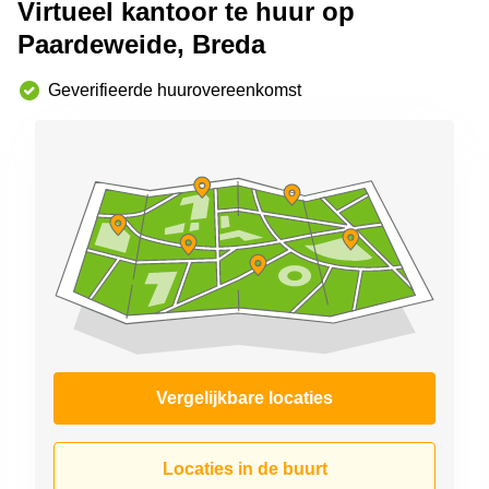
Virtueel kantoor te huur op
Arnhem
Paardeweide, Breda
Kantoorruimte
in Arnhem
Geverifieerde huurovereenkomst
Coworking
space
Hilversum
Coworking
space
Zwolle
Coworking
Haarlem
Kantoor
Huren
in
Hengelo
Vergelijkbare locaties
Bedrijfsruimte
Huren in
Nijmegen
Locaties in de buurt