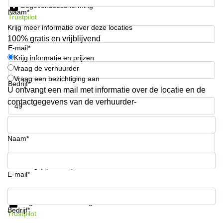
Gegevensbescherming
Arnhem
Naam*
Trustpilot
Kantoorruimte
Krijg meer informatie over deze locaties
in Arnhem
100% gratis en vrijblijvend
E-mail*
Coworking
Krijg informatie en prijzen
space
Vraag de verhuurder
Hilversum
Vraag een bezichtiging aan
Bedrijf*
Coworking
U ontvangt een mail met informatie over de locatie en de
space
contactgegevens van de verhuurder-
Zwolle
Telefoonnummer*
Coworking
Haarlem
Naam*
Kantoor
Huren
in
Uw vraag (optioneel)
Hengelo
E-mail*
Bedrijfsruimte
Krijg informatie en prijzen
Huren in
Gegevensbescherming
Nijmegen
Bedrijf*
Trustpilot