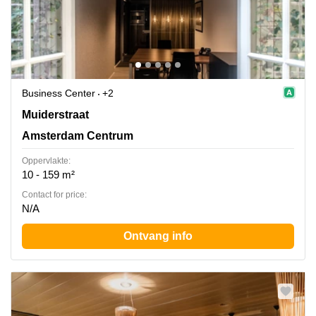
Business Center
+2
Muiderstraat 1, Amsterdam Centrum
Muiderstraat
Amsterdam Centrum
Oppervlakte:
10 - 159 m²
Contact for price:
N/A
Ontvang info