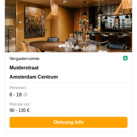
Vergaderruimte
Muiderstraat 1, Amsterdam Centrum
Muiderstraat
Amsterdam Centrum
Personen:
8 - 18
Prijs per uur:
90 - 135 €
Ontvang info