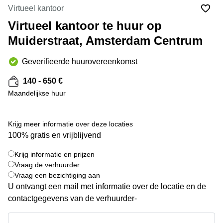
Bodegraven-
Virtueel kantoor
Hengelo
Reeuwijk
Virtueel kantoor te huur op
Hilversum
Business
Muiderstraat, Amsterdam Centrum
center
Hoofddorp
Arnhem
Deventer
Geverifieerde huurovereenkomst
Business
center
Rotterdam
140 - 650 €
Amsterdam
Westpoort
Maandelijkse huur
Tiel
Business
Tilburg
center
Krijg meer informatie over deze locaties
Hilversum
Zwolle
100% gratis en vrijblijvend
Business
Amsterdam
center
Westpoort
Krijg informatie en prijzen
Den
Vraag de verhuurder
Haag
Vraag een bezichtiging aan
U ontvangt een mail met informatie over de locatie en de
Coworking
space
contactgegevens van de verhuurder-
Breda
Krijg informatie en prijzen
Coworking