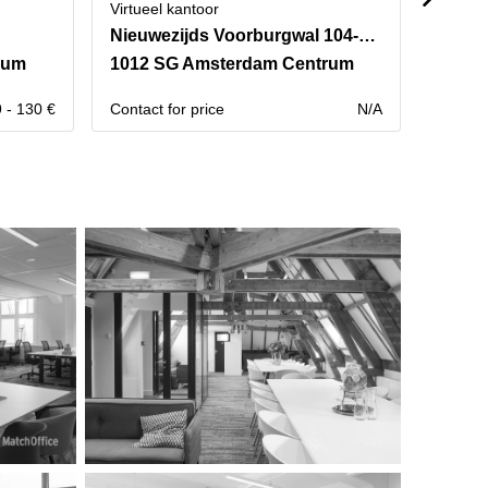
Virtueel kantoor
Virtuee
Nieuwezijds Voorburgwal 104-108
Keize
rum
1012 SG Amsterdam Centrum
1017 
 - 130 €
Contact for price
N/A
Maande