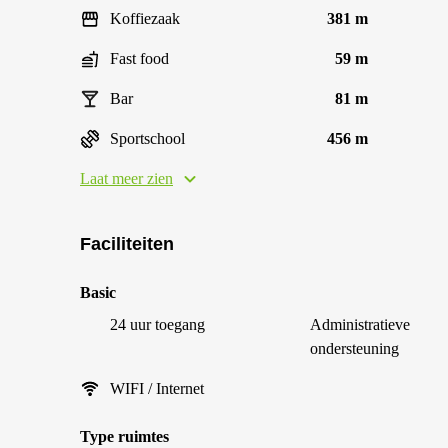
Koffiezaak
381 m
Fast food
59 m
Bar
81 m
Sportschool
456 m
Laat meer zien
Faciliteiten
Basic
24 uur toegang
Administratieve
ondersteuning
WIFI / Internet
Type ruimtes