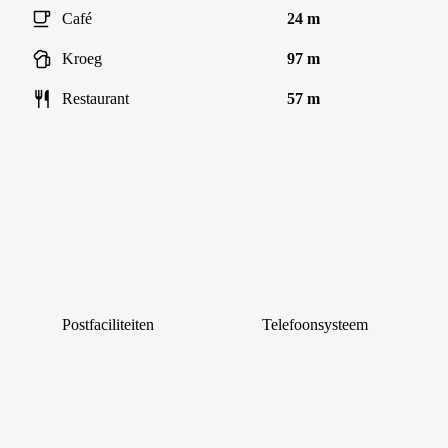
Café
24 m
Kroeg
97 m
Restaurant
57 m
Postfaciliteiten
Telefoonsysteem