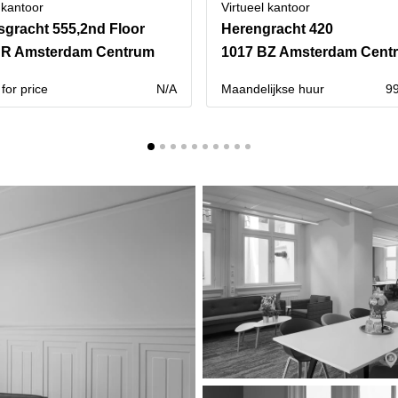
 kantoor
Virtueel kantoor
sgracht 555,2nd Floor
Herengracht 420
DR Amsterdam Centrum
1017 BZ Amsterdam Cent
for price
N/A
Maandelijkse huur
99