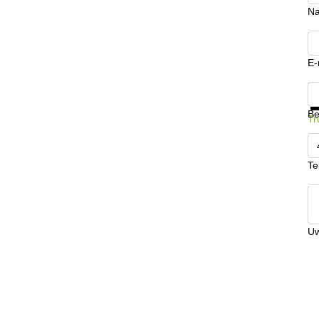
N
E-
Kr
Be
Tr
Te
Uw