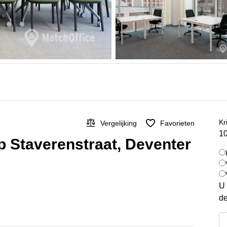
Kr
Vergelijking
Favorieten
10
op Staverenstraat, Deventer
U 
de