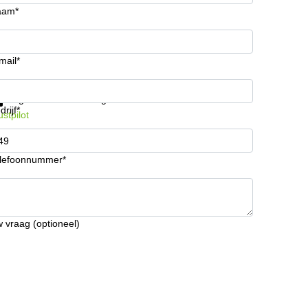
aam*
mail*
ijg informatie en prijzen
Gegevensbescherming
drijf*
ustpilot
lefoonnummer*
 vraag (optioneel)