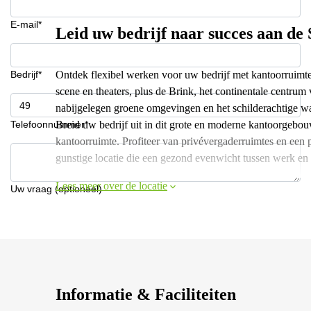
E-mail*
Leid uw bedrijf naar succes aan de 
Bedrijf*
Ontdek flexibel werken voor uw bedrijf met kantoorruimte 
scene en theaters, plus de Brink, het continentale centrum 
nabijgelegen groene omgevingen en het schilderachtige wat
Telefoonnummer*
Breid uw bedrijf uit in dit grote en moderne kantoorgebo
kantoorruimte. Profiteer van privévergaderruimtes en een p
gunstige locatie die een gezond evenwicht tussen werk en 
Lees meer over de locatie
Uw vraag (optioneel)
Informatie & Faciliteiten