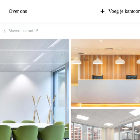
Over ons
Voeg je kantoor
r
Staverenstraat 15