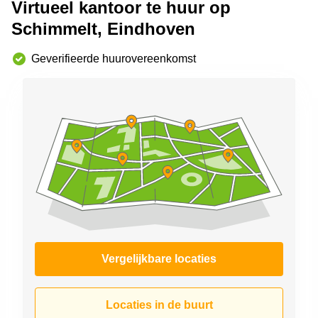
Virtueel kantoor te huur op
Arnhem
Schimmelt, Eindhoven
Kantoorruimte
in Arnhem
Geverifieerde huurovereenkomst
Coworking
space
Hilversum
Coworking
space
Zwolle
Coworking
Haarlem
Kantoor
Huren
in
Hengelo
Vergelijkbare locaties
Bedrijfsruimte
Huren in
Nijmegen
Locaties in de buurt