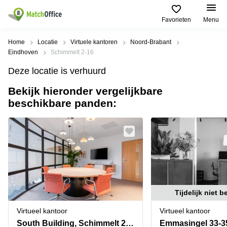
Favorieten
Menu
Huren / Verhuren
Home
Locatie
Virtuele kantoren
Noord-Brabant
Eindhoven
Schimmelt 2-16
Help
Productpagina's
Populaire
Populaire
Deze locatie is verhuurd
Steden
zoekopdrachten
Kantoorruimten
Bekijk hieronder vergelijkbare
Over ons
Alkmaar
Kantoorruimte
beschikbare panden:
Business
in Breda
Centers
Amsterdam
Voeg je kantoorruimte toe
Oost
Kantoor
Flexplekken
huren
Amsterdam
Bergen
Huurprijs
Coworking
Westpoort
op
Spaces
Zoom
Bergen
Log in
Vergaderruimten
op
Kantoor
Zoom
huren
Virtueel
Tijdelijk niet 
Tiel
Kantoor
Amersfoort
Virtueel kantoor
Virtueel kantoor
Kantoor
Bedrijfsruimte
Breda
huren
South Building, Schimmelt 2-16
Emmasingel 33-3