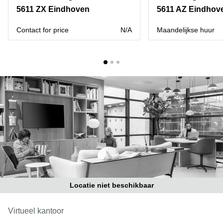
Bodegraven-
5611 ZX Eindhoven
5611 AZ Eindhov
Hengelo
Reeuwijk
Hilversum
Business
Contact for price
N/A
Maandelijkse huur
center
Hoofddorp
Arnhem
Deventer
Business
center
Rotterdam
Amsterdam
Westpoort
Tiel
Business
Tilburg
center
Hilversum
Zwolle
Business
Amsterdam
center
Westpoort
Den
Haag
Locatie niet beschikbaar
Coworking
space
Breda
Virtueel kantoor
Coworking